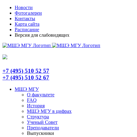
Skip
Telegram
Новости
to
Фотогалереи
content
Контакты
Карта сайта
Расписание
Версия для слабовидящих
+7 (495) 510 52 57
+7 (495) 510 52 67
МШЭ МГУ
О факультете
FAQ
История
МШЭ МГУ в цифрах
Структура
Ученый Совет
Преподаватели
Выпускники