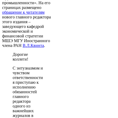
промышленности». На его
страницах размещено
обращение к читателям
нового главного редактора
этого издания –
заведующего кафедрой
экономической и
финансовой стратегии
МШЭ МГУ Иностранного
члена РАН
В.Л.Квинта
.
Дорогие
коллеги!
С энтузиазмом и
чувством
ответственности
я приступаю к
исполнению
обязанностей
главного
редактора
одного из
важнейших
журналов в