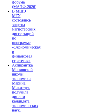
форума
(МАЭФ-2026)
В МШЭ
МГУ
состоялись
защиты
магистерских
диссертаций
по
программе
«Экономическая
и
финансовая
стратегия»
Аспирантка
Московской
школы
экономики
Марина
Микитчук
получила
диплом
кандидата
экономических
наук.