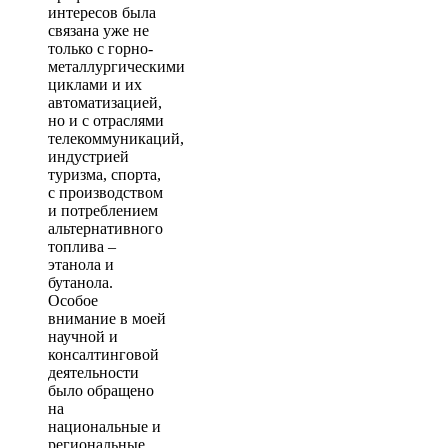
интересов была
связана уже не
только с горно-
металлургическими
циклами и их
автоматизацией,
но и с отраслями
телекоммуникаций,
индустрией
туризма, спорта,
с производством
и потреблением
альтернативного
топлива –
этанола и
бутанола.
Особое
внимание в моей
научной и
консалтинговой
деятельности
было обращено
на
национальные и
региональные