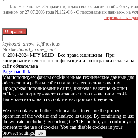
Нажимая кнопку «Отправить», я даю свое согласие на обработку мо
законом от 27.07.2006 года №152-ФЗ «О персональных данных», на усл
персональных да
Отправить
keyboard_arrow_left
Previous
Next
keyboard_arrow_right
© 2004-2024 МГУ МШЭ | Все права защищены | При
копировании текстовой информации и фотографий ссылка на
сайт обязательна
Telegram
Page load link
Мы используем файлы cookie и иные технические данные для
обеспечения работы сайта и анализа его использования.
Продолжая использование сайта, включая нажатие кнопки
«OK», вы подтверждаете согласие с использованием cookie.
Вы можете отключить cookie в настройках браузера.
We use cookies and other technical data to ensure the proper
operation of the website and analyze its usage. By continuing to use
the website, including by clicking the 'OK' button, you confirm your
consent to the use of cookies. You can disable cookies in your
browser settings.
OK