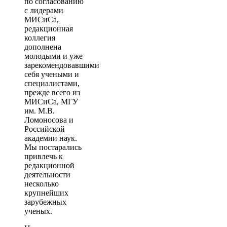
по согласованию
с лидерами
МИСиСа,
редакционная
коллегия
дополнена
молодыми и уже
зарекомендовавшими
себя учеными и
специалистами,
прежде всего из
МИСиСа, МГУ
им. М.В.
Ломоносова и
Российской
академии наук.
Мы постарались
привлечь к
редакционной
деятельности
несколько
крупнейших
зарубежных
ученых.