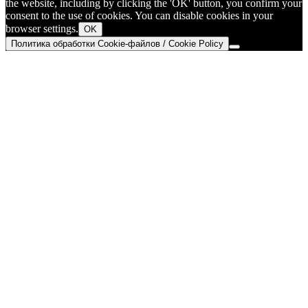
the website, including by clicking the 'OK' button, you confirm your
consent to the use of cookies. You can disable cookies in your
browser settings.
OK
Политика обработки Cookie-файлов / Cookie Policy
Go
to
Top