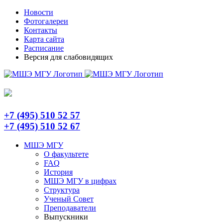
Skip
Telegram
Новости
to
Фотогалереи
content
Контакты
Карта сайта
Расписание
Версия для слабовидящих
+7 (495) 510 52 57
+7 (495) 510 52 67
МШЭ МГУ
О факультете
FAQ
История
МШЭ МГУ в цифрах
Структура
Ученый Совет
Преподаватели
Выпускники