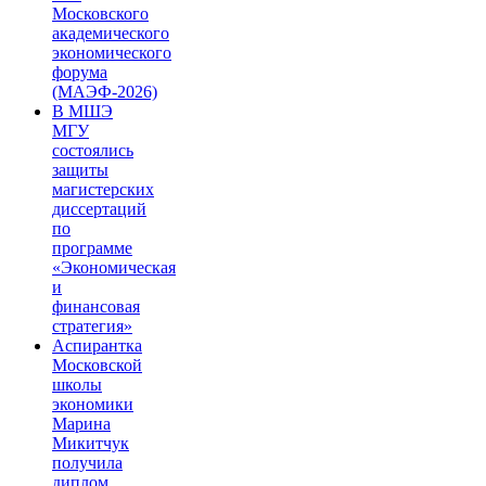
Московского
академического
экономического
форума
(МАЭФ-2026)
В МШЭ
МГУ
состоялись
защиты
магистерских
диссертаций
по
программе
«Экономическая
и
финансовая
стратегия»
Аспирантка
Московской
школы
экономики
Марина
Микитчук
получила
диплом