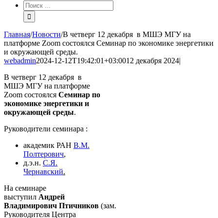
Результат
поиска:
Главная
/
Новости
/
В четверг 12 декабря в МШЭ МГУ на
платформе Zoom состоялся Семинар по экономике энергетики
и окружающей среды.
webadmin
2024-12-12T19:42:01+03:00
12 декабря 2024
|
В четверг 12 декабря в
МШЭ МГУ на платформе
Zoom состоялся
Семинар по
экономике энергетики и
окружающей среды
.
Руководители семинара :
академик РАН
В.М.
Полтерович
,
д.э.н.
С.Я.
Чернавский
.
На семинаре
выступил
Андрей
Владимирович Птичников
(зам.
Руководителя Центра