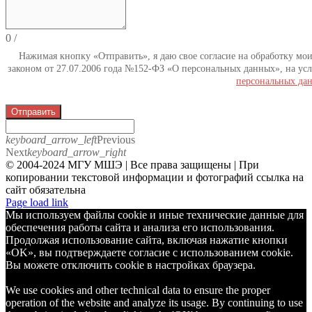
0
/
Нажимая кнопку «Отправить», я даю свое согласие на обработку мо
законом от 27.07.2006 года №152-ФЗ «О персональных данных», на усл
персональных да
Отправить
keyboard_arrow_left
Previous
Next
keyboard_arrow_right
© 2004-2024 МГУ МШЭ | Все права защищены | При
копировании текстовой информации и фотографий ссылка на
сайт обязательна
Telegram
Page load link
Мы используем файлы cookie и иные технические данные для
обеспечения работы сайта и анализа его использования.
Продолжая использование сайта, включая нажатие кнопки
«OK», вы подтверждаете согласие с использованием cookie.
Вы можете отключить cookie в настройках браузера.
We use cookies and other technical data to ensure the proper
operation of the website and analyze its usage. By continuing to use