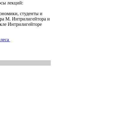
сы лекций:
ономики, студенты и
ора М. Интрилигейтора и
йкле Интрилигейторе
елеса