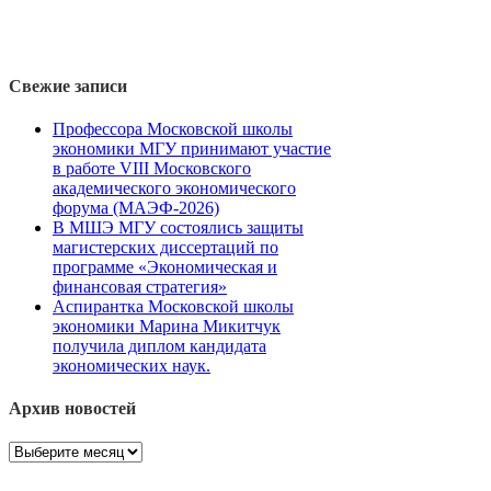
Свежие записи
Профессора Московской школы
экономики МГУ принимают участие
в работе VIII Московского
академического экономического
форума (МАЭФ-2026)
В МШЭ МГУ состоялись защиты
магистерских диссертаций по
программе «Экономическая и
финансовая стратегия»
Аспирантка Московской школы
экономики Марина Микитчук
получила диплом кандидата
экономических наук.
Архив новостей
Архив
новостей