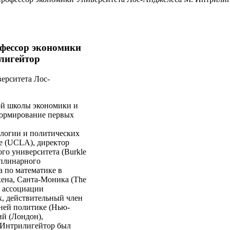
фессор экономики
лигейтор
ерситета Лос-
ой школы экономики и
 формирование первых
логии и политических
е (UCLA), директор
о университета (Burkle
циплинарного
 по математике в
кена, Санта-Моника (The
ия ассоциации
, действительный член
ней политике (Нью-
ий (Лондон),
 Интрилигейтор был