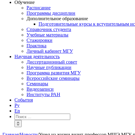
Обучение
Расписание
Программы дисциплин
Дополнительное образование
Подготовительные курсы к вступительным и
Справочник студента
Учебные материалы
Стажировки
Практика
Личный кабинет МГУ
Научная деятельность
Диссертационный совет
Научные публикации
Программа развития МГУ
Всероссийские семинары
Семинары
Видеозаписи
Институты РАН
События
Ру
En
Результат
поиска:
Главная
/
Новости
/
Ушел из жизни визит-профессор МШЭ МГУ, п