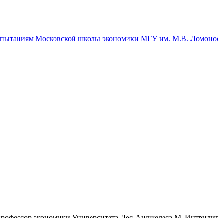
спытаниям Московской школы экономики МГУ им. М.В. Ломоно
рофессор экономики Университета Лос-Анджелеса М. Интрили