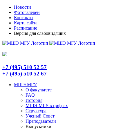
Skip
Telegram
Новости
to
Фотогалереи
content
Контакты
Карта сайта
Расписание
Версия для слабовидящих
+7 (495) 510 52 57
+7 (495) 510 52 67
МШЭ МГУ
О факультете
FAQ
История
МШЭ МГУ в цифрах
Структура
Ученый Совет
Преподаватели
Выпускники