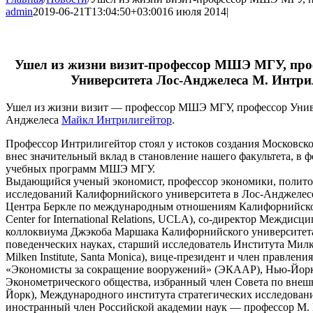
admin
2019-06-21T13:04:50+03:00
16 июля 2014
|
Ушел из жизни визит-профессор МШЭ МГУ, про
Университета Лос-Анджелеса М. Интри
Ушел из жизни визит — профессор МШЭ МГУ, профессор Унив
Анджелеса
Майкл Интрилигейтор
.
Профессор Интрилигейтор стоял у истоков создания Московск
внес значительный вклад в становление нашего факультета, в
учебных программ МШЭ МГУ.
Выдающийся ученый экономист, профессор экономики, полито
исследований Калифорнийского университета в Лос-Анджелес
Центра Беркле по международным отношениям Калифорнийског
Center for International Relations, UCLA), со-директор Междис
коллоквиума Джэкоба Маршака Калифорнийского университета
поведенческих науках, старший исследователь Института Мил
Milken Institute, Santa Monica), вице-президент и член правлен
«Экономисты за сокращение вооружений» (ЭКААР), Нью-Йорк
Эконометрического общества, избранный член Совета по внеш
Йорк), Международного института стратегических исследован
иностранный член Российской академии наук — профессор М.