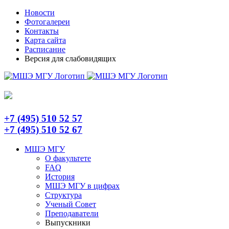
Skip
Telegram
Новости
to
Фотогалереи
content
Контакты
Карта сайта
Расписание
Версия для слабовидящих
+7 (495) 510 52 57
+7 (495) 510 52 67
МШЭ МГУ
О факультете
FAQ
История
МШЭ МГУ в цифрах
Структура
Ученый Совет
Преподаватели
Выпускники