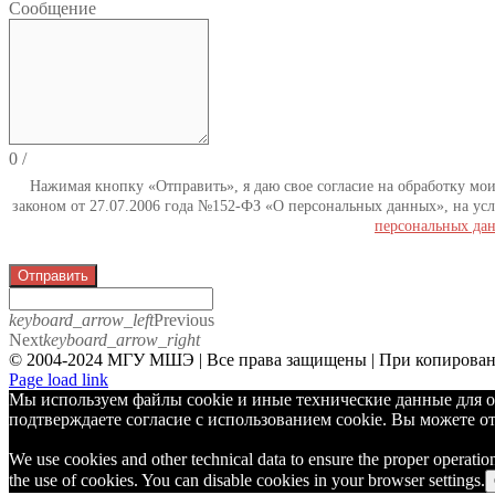
Сообщение
0
/
Нажимая кнопку «Отправить», я даю свое согласие на обработку мо
законом от 27.07.2006 года №152-ФЗ «О персональных данных», на усл
персональных да
Отправить
keyboard_arrow_left
Previous
Next
keyboard_arrow_right
© 2004-2024 МГУ МШЭ | Все права защищены | При копировани
Telegram
Page load link
Мы используем файлы cookie и иные технические данные для о
подтверждаете согласие с использованием cookie. Вы можете от
We use cookies and other technical data to ensure the proper operatio
the use of cookies. You can disable cookies in your browser settings.