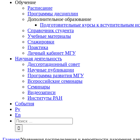
Обучение
Расписание
Программы дисциплин
Дополнительное образование
Подготовительные курсы к вступительным и
Справочник студента
Учебные материалы
Стажировки
Практика
Личный кабинет МГУ
Научная деятельность
Диссертационный совет
Научные публикации
Программа развития МГУ
Всероссийские семинары
Семинары
Видеозаписи
Институты РАН
События
Ру
En
Результат
поиска:
Главная
/
Уравнения распределения и вероятности разорения дл