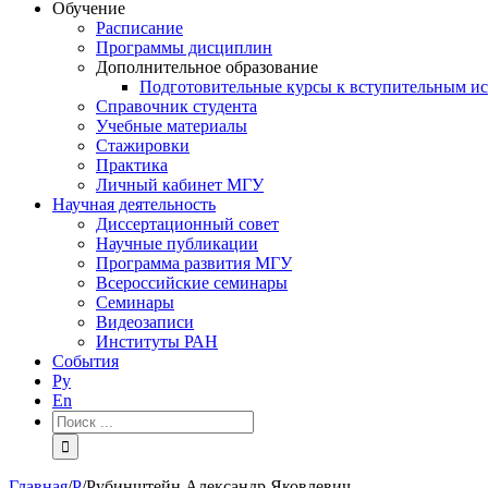
Обучение
Расписание
Программы дисциплин
Дополнительное образование
Подготовительные курсы к вступительным и
Справочник студента
Учебные материалы
Стажировки
Практика
Личный кабинет МГУ
Научная деятельность
Диссертационный совет
Научные публикации
Программа развития МГУ
Всероссийские семинары
Семинары
Видеозаписи
Институты РАН
События
Ру
En
Результат
поиска:
Главная
/
Р
/
Рубинштейн Александр Яковлевич