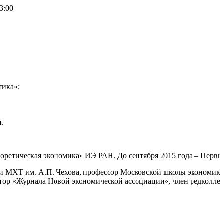
3:00
тика»;
и.
Теоретическая экономика» ИЭ РАН. До сентября 2015 года – Пер
и МХТ им. А.П. Чехова, профессор Московской школы экономи
ктор «Журнала Новой экономической ассоциации», член редколл