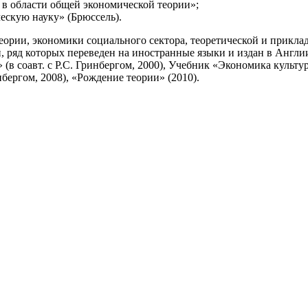
ы в области общей экономической теории»;
ескую науку» (Брюссель).
еории, экономики социального сектора, теоретической и прикла
ий, ряд которых переведен на иностранные языки и издан в Анг
в соавт. с Р.С. Гринбергом, 2000), Учебник «Экономика культу
нбергом, 2008), «Рождение теории» (2010).