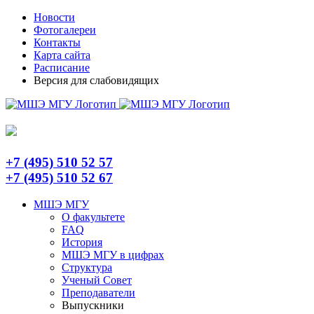
Skip
Telegram
Новости
to
Фотогалереи
content
Контакты
Карта сайта
Расписание
Версия для слабовидящих
+7 (495) 510 52 57
+7 (495) 510 52 67
МШЭ МГУ
О факультете
FAQ
История
МШЭ МГУ в цифрах
Структура
Ученый Совет
Преподаватели
Выпускники