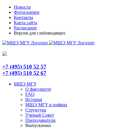
Skip
Telegram
Новости
to
Фотогалереи
content
Контакты
Карта сайта
Расписание
Версия для слабовидящих
+7 (495) 510 52 57
+7 (495) 510 52 67
МШЭ МГУ
О факультете
FAQ
История
МШЭ МГУ в цифрах
Структура
Ученый Совет
Преподаватели
Выпускники