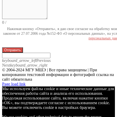
0
/
Нажимая кнопку «Отправить», я даю свое согласие на обработку мо
законом от 27.07.2006 года №152-ФЗ «О персональных данных», на усл
персональных да
Отправить
keyboard_arrow_left
Previous
Next
keyboard_arrow_right
© 2004-2024 МГУ МШЭ | Все права защищены | При
копировании текстовой информации и фотографий ссылка на
сайт обязательна
Telegram
Page load link
Мы используем файлы cookie и иные технические данные для
обеспечения работы сайта и анализа его использования.
Продолжая использование сайта, включая нажатие кнопки
«OK», вы подтверждаете согласие с использованием cookie.
Вы можете отключить cookie в настройках браузера.
We use cookies and other technical data to ensure the proper