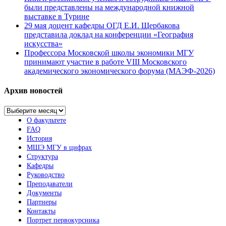
были представлены на международной книжной
выставке в Турине
29 мая доцент кафедры ОГД Е.И. Щербакова
представила доклад на конференции «География
искусства»
Профессора Московской школы экономики МГУ
принимают участие в работе VIII Московского
академического экономического форума (МАЭФ-2026)
Архив новостей
Архив
новостей
О факультете
FAQ
История
МШЭ МГУ в цифрах
Структура
Кафедры
Руководство
Преподаватели
Документы
Партнеры
Контакты
Портрет первокурсника