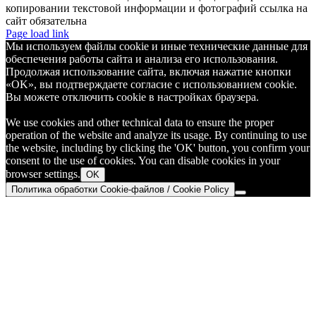
копировании текстовой информации и фотографий ссылка на
сайт обязательна
Telegram
Page load link
Мы используем файлы cookie и иные технические данные для
обеспечения работы сайта и анализа его использования.
Продолжая использование сайта, включая нажатие кнопки
«OK», вы подтверждаете согласие с использованием cookie.
Вы можете отключить cookie в настройках браузера.
We use cookies and other technical data to ensure the proper
operation of the website and analyze its usage. By continuing to use
the website, including by clicking the 'OK' button, you confirm your
consent to the use of cookies. You can disable cookies in your
browser settings.
OK
Политика обработки Cookie-файлов / Cookie Policy
Go
to
Top