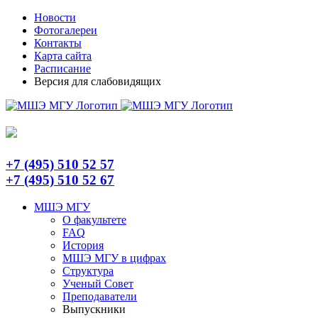
Skip
Telegram
Новости
to
Фотогалереи
content
Контакты
Карта сайта
Расписание
Версия для слабовидящих
+7 (495) 510 52 57
+7 (495) 510 52 67
МШЭ МГУ
О факультете
FAQ
История
МШЭ МГУ в цифрах
Структура
Ученый Совет
Преподаватели
Выпускники