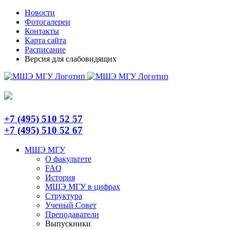
Skip
Telegram
Новости
to
Фотогалереи
content
Контакты
Карта сайта
Расписание
Версия для слабовидящих
+7 (495) 510 52 57
+7 (495) 510 52 67
МШЭ МГУ
О факультете
FAQ
История
МШЭ МГУ в цифрах
Структура
Ученый Совет
Преподаватели
Выпускники