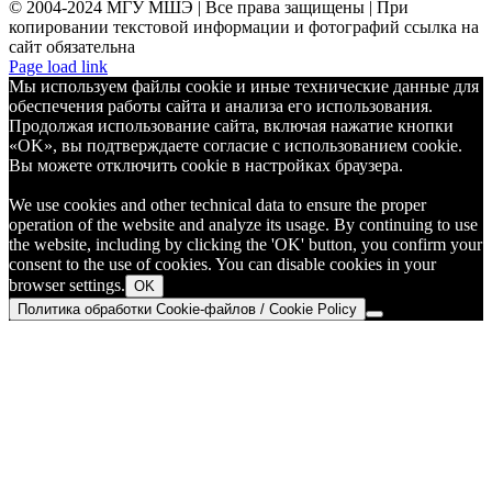
© 2004-2024 МГУ МШЭ | Все права защищены | При
копировании текстовой информации и фотографий ссылка на
сайт обязательна
Telegram
Page load link
Мы используем файлы cookie и иные технические данные для
обеспечения работы сайта и анализа его использования.
Продолжая использование сайта, включая нажатие кнопки
«OK», вы подтверждаете согласие с использованием cookie.
Вы можете отключить cookie в настройках браузера.
We use cookies and other technical data to ensure the proper
operation of the website and analyze its usage. By continuing to use
the website, including by clicking the 'OK' button, you confirm your
consent to the use of cookies. You can disable cookies in your
browser settings.
OK
Политика обработки Cookie-файлов / Cookie Policy
Go
to
Top