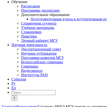
Обучение
Расписание
Программы дисциплин
Дополнительное образование
Подготовительные курсы к вступительным и
Справочник студента
Учебные материалы
Стажировки
Практика
Личный кабинет МГУ
Научная деятельность
Диссертационный совет
Научные публикации
Программа развития МГУ
Всероссийские семинары
Семинары
Видеозаписи
Институты РАН
События
Ру
En
Результат
поиска:
Главная
/
Фотогалереи
/
Студенты МШЭ МГУ вместе со студентам