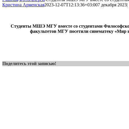
Кристина Арменская
2023-12-07T12:13:36+03:00
7 декабря 2023
|
Студенты МШЭ МГУ вместе со студентами Философског
факультетов МГУ посетили синематеку «Мир 
Поделитесь этой записью!