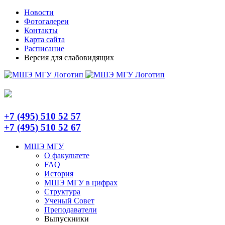
Skip
Telegram
Новости
to
Фотогалереи
content
Контакты
Карта сайта
Расписание
Версия для слабовидящих
+7 (495) 510 52 57
+7 (495) 510 52 67
МШЭ МГУ
О факультете
FAQ
История
МШЭ МГУ в цифрах
Структура
Ученый Совет
Преподаватели
Выпускники