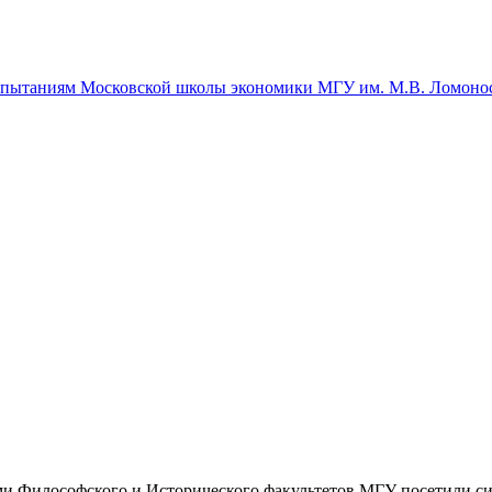
спытаниям Московской школы экономики МГУ им. М.В. Ломоно
и Философского и Исторического факультетов МГУ посетили си