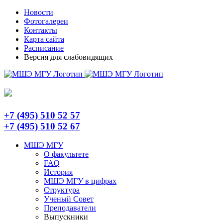
Skip
Telegram
Новости
to
Фотогалереи
content
Контакты
Карта сайта
Расписание
Версия для слабовидящих
+7 (495) 510 52 57
+7 (495) 510 52 67
МШЭ МГУ
О факультете
FAQ
История
МШЭ МГУ в цифрах
Структура
Ученый Совет
Преподаватели
Выпускники