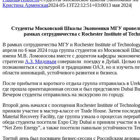
Кристина Арменская
2024-05-13T22:12:51+03:00
13 мая 2024
|
Студенты Московской Школы Экономики МГУ прове
рамках сотрудничества с Rochester Institute of Tech
В рамках сотрудничества МГУ и Rochester Institute of Technology
апреля по 6 мая 2024 года группа студентов из Московской 
имени М.В. Ломоносова вместе с доцентом кафедры экономич
стратегии
А.З. Мидовым
совершили поездку в Дубай. Целью п
познакомиться с культурой и традициями ОАЭ, но и изучить п
области инноваций, устойчивого развития и бизнеса.
После прибытия и короткого отдыха группа отправилась в Ureka
где прошла ориентационная сессия и был представлен Dubai Bus
Вечером студенты отправились на экскурсию по городу.
Второй день начался с посещения Rochester Institute of Technolog
приняли участие в мастер-классе от Trade House. Затем послед
Material Recovery Facility, где группа узнала о процессах перер
обеда студенты посетили Expo City Dubai и приняли участие в 
“Net Zero Energy”, а также посетили павильон устойчивости Ter
Третий день был посвящен бизнес-сессии с Российским деловым