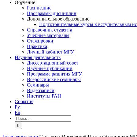
Обучение
Расписание
Программы дисциплин
Дополнительное образование
Подготовительные курсы к вступительным и
Справочник студента
Учебные материалы
Стажировки
Практика
Личный кабинет МГУ
Научная деятельность
Диссертационный совет
Научные публикации
Программа развития МГУ
Всероссийские семинары
Семинары
Видеозаписи
Институты РАН
События
Ру
En
Результат
поиска:
Главная
/
Новости
/
Студенты Московской Школы Экономики МГУ про