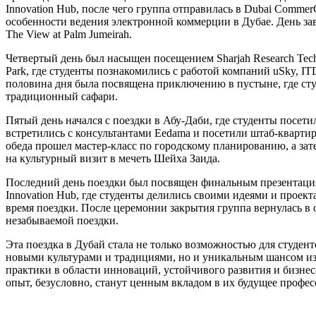
Innovation Hub, после чего группа отправилась в Dubai Commer
особенности ведения электронной коммерции в Дубае. День з
The View at Palm Jumeirah.
Четвертый день был насыщен посещением Sharjah Research Tech
Park, где студенты познакомились с работой компаний uSky, ITD
половина дня была посвящена приключению в пустыне, где сту
традиционный сафари.
Пятый день начался с поездки в Абу-Даби, где студенты посетил
встретились с консультантами Eedama и посетили штаб-квартир
обеда прошел мастер-класс по городскому планированию, а зат
на культурный визит в мечеть Шейха Заида.
Последний день поездки был посвящен финальным презентация
Innovation Hub, где студенты делились своими идеями и проек
время поездки. После церемонии закрытия группа вернулась в 
незабываемой поездки.
Эта поездка в Дубай стала не только возможностью для студент
новыми культурами и традициями, но и уникальным шансом и
практики в области инноваций, устойчивого развития и бизне
опыт, безусловно, станут ценным вкладом в их будущее профес