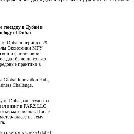
ли
поездку в Дубай в
nology of Dubai
 of Dubai в период с 29
Школы Экономики МГУ
еской и финансовой
оездки было не только
ередовые практики в
 Global Innovation Hub,
iness Challenge.
y of Dubai, где студенты
овал визит в FARZ LLC,
аботки материалов. После
мастер-классе на тему
ra.
 советом в Ureka Global