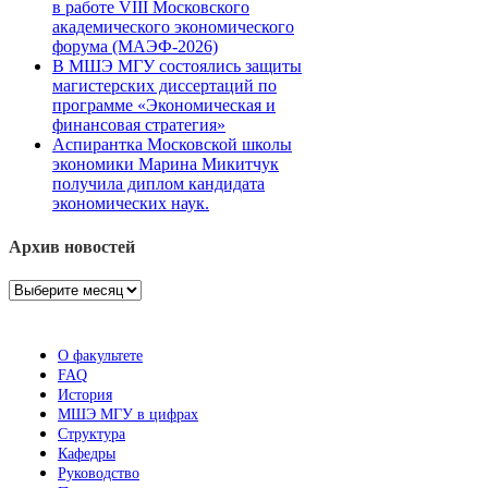
в работе VIII Московского
академического экономического
форума (МАЭФ-2026)
В МШЭ МГУ состоялись защиты
магистерских диссертаций по
программе «Экономическая и
финансовая стратегия»
Аспирантка Московской школы
экономики Марина Микитчук
получила диплом кандидата
экономических наук.
Архив новостей
Архив
новостей
О факультете
FAQ
История
МШЭ МГУ в цифрах
Структура
Кафедры
Руководство