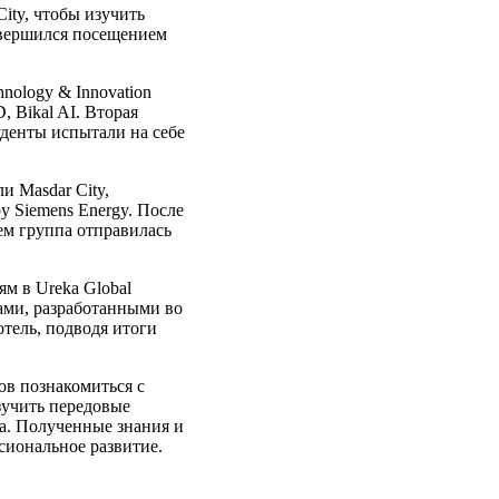
City, чтобы изучить
авершился посещением
nology & Innovation
, Bikal AI. Вторая
денты испытали на себе
и Masdar City,
у Siemens Energy. После
ем группа отправилась
м в Ureka Global
тами, разработанными во
отель, подводя итоги
ов познакомиться с
зучить передовые
са. Полученные знания и
сиональное развитие.