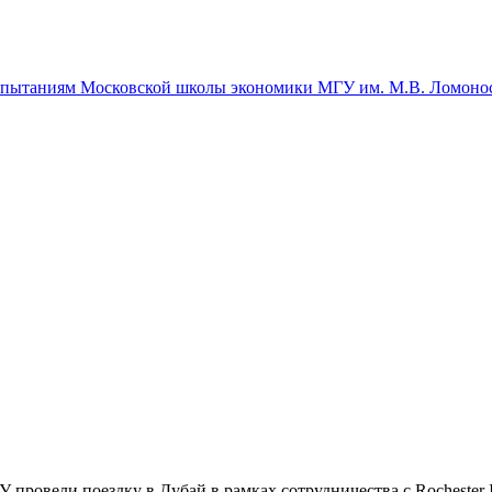
спытаниям Московской школы экономики МГУ им. М.В. Ломоно
вели поездку в Дубай в рамках сотрудничества с Rochester Inst