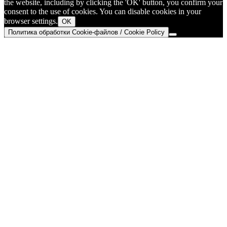
the website, including by clicking the 'OK' button, you confirm your
consent to the use of cookies. You can disable cookies in your
browser settings.
OK
Политика обработки Cookie-файлов / Cookie Policy
Go
to
Top