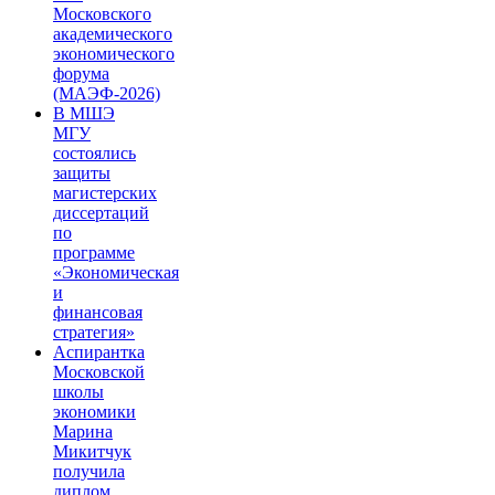
Московского
академического
экономического
форума
(МАЭФ-2026)
В МШЭ
МГУ
состоялись
защиты
магистерских
диссертаций
по
программе
«Экономическая
и
финансовая
стратегия»
Аспирантка
Московской
школы
экономики
Марина
Микитчук
получила
диплом