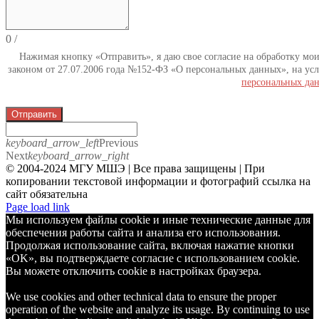
0
/
Нажимая кнопку «Отправить», я даю свое согласие на обработку мо
законом от 27.07.2006 года №152-ФЗ «О персональных данных», на усл
персональных да
Отправить
keyboard_arrow_left
Previous
Next
keyboard_arrow_right
© 2004-2024 МГУ МШЭ | Все права защищены | При
копировании текстовой информации и фотографий ссылка на
сайт обязательна
Telegram
Page load link
Мы используем файлы cookie и иные технические данные для
обеспечения работы сайта и анализа его использования.
Продолжая использование сайта, включая нажатие кнопки
«OK», вы подтверждаете согласие с использованием cookie.
Вы можете отключить cookie в настройках браузера.
We use cookies and other technical data to ensure the proper
operation of the website and analyze its usage. By continuing to use