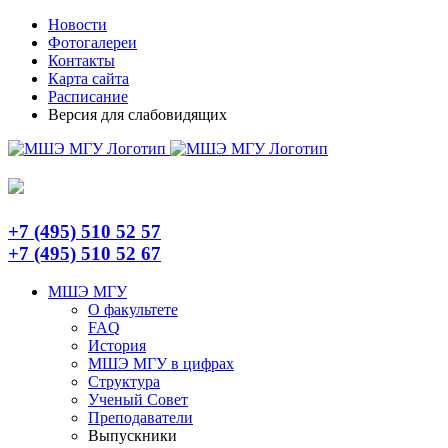
Skip
Telegram
Новости
to
Фотогалереи
content
Контакты
Карта сайта
Расписание
Версия для слабовидящих
+7 (495) 510 52 57
+7 (495) 510 52 67
МШЭ МГУ
О факультете
FAQ
История
МШЭ МГУ в цифрах
Структура
Ученый Совет
Преподаватели
Выпускники