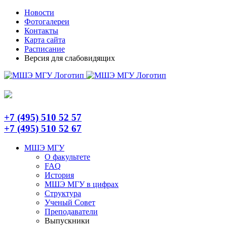
Skip
Telegram
Новости
to
Фотогалереи
content
Контакты
Карта сайта
Расписание
Версия для слабовидящих
+7 (495) 510 52 57
+7 (495) 510 52 67
МШЭ МГУ
О факультете
FAQ
История
МШЭ МГУ в цифрах
Структура
Ученый Совет
Преподаватели
Выпускники