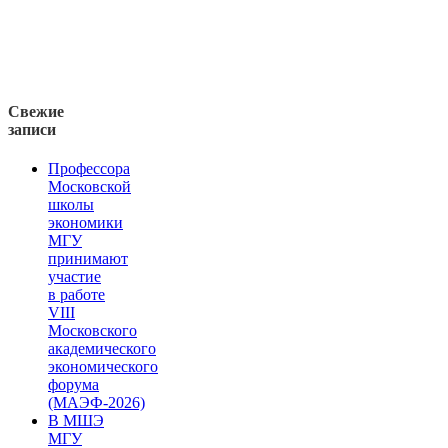
Свежие
записи
Профессора
Московской
школы
экономики
МГУ
принимают
участие
в работе
VIII
Московского
академического
экономического
форума
(МАЭФ-2026)
В МШЭ
МГУ