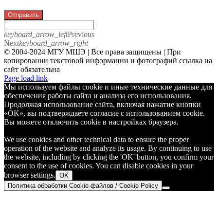
Отправить
keyboard_arrow_left
Previous
Next
keyboard_arrow_right
© 2004-2024 МГУ МШЭ | Все права защищены | При
копировании текстовой информации и фотографий ссылка на
сайт обязательна
Telegram
Page load link
Мы используем файлы cookie и иные технические данные для
обеспечения работы сайта и анализа его использования.
Продолжая использование сайта, включая нажатие кнопки
«OK», вы подтверждаете согласие с использованием cookie.
Вы можете отключить cookie в настройках браузера.
We use cookies and other technical data to ensure the proper
operation of the website and analyze its usage. By continuing to use
the website, including by clicking the 'OK' button, you confirm your
consent to the use of cookies. You can disable cookies in your
browser settings.
OK
Политика обработки Cookie-файлов / Cookie Policy
Go
to
Top