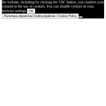
the website, including by clicking the 'OK' button, you confirm your
consent to the use of cookies. You can disable cookies in your
browser settings.
OK
Политика обработки Cookie-файлов / Cookie Policy
Go
to
Top