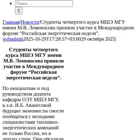
Результат
поиска:
Главная
/
Новости
/
Студенты четвертого курса МШЭ МГУ
имени М.В. Ломоносова приняли участие в Международном
форуме “Российская энергетическая неделя”.
webadmin
2025-10-29T17:28:57+03:00
29 октября 2025
|
Студенты четвертого
курса МШЭ МГУ имени
М.В. Ломоносова приняли
участие в Международном
форуме “Российская
энергетическая неделя”.
По инициативе и под
руководством доцента
кафедры ОЭТ МШЭ МГУ,
к.э.н. И.Б. Аванесовой
будущие экономисты смогли
пообщаться с молодыми
специалистами топливно-
энергетических компаний
не только России, но и
других стран. Они обсудили