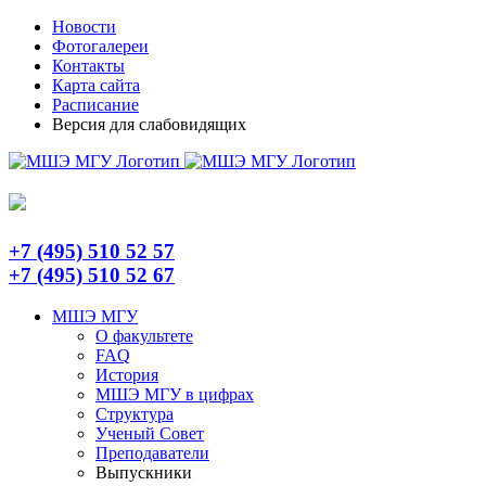
Skip
Telegram
Новости
to
Фотогалереи
content
Контакты
Карта сайта
Расписание
Версия для слабовидящих
+7 (495) 510 52 57
+7 (495) 510 52 67
МШЭ МГУ
О факультете
FAQ
История
МШЭ МГУ в цифрах
Структура
Ученый Совет
Преподаватели
Выпускники