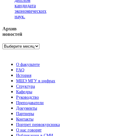
диплом
кандидата
экономических
наук.
Архив
новостей
Архив
новостей
О факультете
FAQ
История
МШЭ МГУ в цифрах
Структура
Кафедры
Руководство
Преподаватели
Документы
Партнеры
Контакты
Портрет первокурсника
О нас говорят
Публикации в СМИ