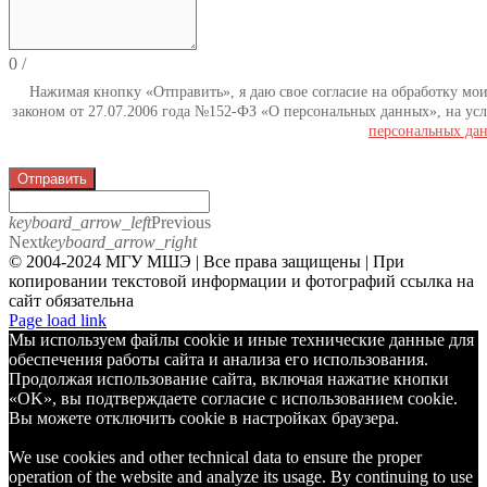
0
/
Нажимая кнопку «Отправить», я даю свое согласие на обработку мо
законом от 27.07.2006 года №152-ФЗ «О персональных данных», на усл
персональных да
Отправить
keyboard_arrow_left
Previous
Next
keyboard_arrow_right
© 2004-2024 МГУ МШЭ | Все права защищены | При
копировании текстовой информации и фотографий ссылка на
сайт обязательна
Telegram
Page load link
Мы используем файлы cookie и иные технические данные для
обеспечения работы сайта и анализа его использования.
Продолжая использование сайта, включая нажатие кнопки
«OK», вы подтверждаете согласие с использованием cookie.
Вы можете отключить cookie в настройках браузера.
We use cookies and other technical data to ensure the proper
operation of the website and analyze its usage. By continuing to use