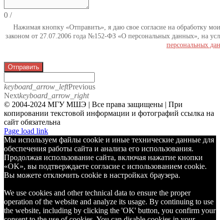
0
/
Нажимая кнопку «Отправить», я даю свое согласие на обработку мо
законом от 27.07.2006 года №152-ФЗ «О персональных данных», на усл
персональных да
Отправить
keyboard_arrow_left
Previous
Next
keyboard_arrow_right
© 2004-2024 МГУ МШЭ | Все права защищены | При
копировании текстовой информации и фотографий ссылка на
сайт обязательна
Telegram
Page load link
Мы используем файлы cookie и иные технические данные для
обеспечения работы сайта и анализа его использования.
Продолжая использование сайта, включая нажатие кнопки
«OK», вы подтверждаете согласие с использованием cookie.
Вы можете отключить cookie в настройках браузера.
We use cookies and other technical data to ensure the proper
operation of the website and analyze its usage. By continuing to use
the website, including by clicking the 'OK' button, you confirm your
consent to the use of cookies. You can disable cookies in your