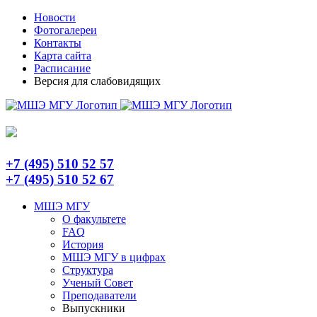
Skip
Telegram
Новости
to
Фотогалереи
content
Контакты
Карта сайта
Расписание
Версия для слабовидящих
+7 (495) 510 52 57
+7 (495) 510 52 67
МШЭ МГУ
О факультете
FAQ
История
МШЭ МГУ в цифрах
Структура
Ученый Совет
Преподаватели
Выпускники