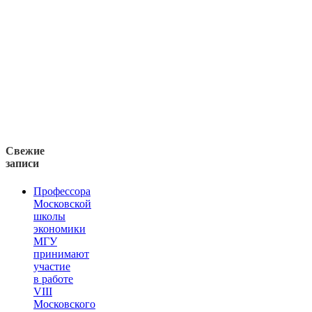
Свежие
записи
Профессора
Московской
школы
экономики
МГУ
принимают
участие
в работе
VIII
Московского