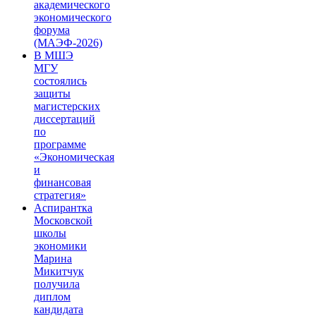
академического
экономического
форума
(МАЭФ-2026)
В МШЭ
МГУ
состоялись
защиты
магистерских
диссертаций
по
программе
«Экономическая
и
финансовая
стратегия»
Аспирантка
Московской
школы
экономики
Марина
Микитчук
получила
диплом
кандидата