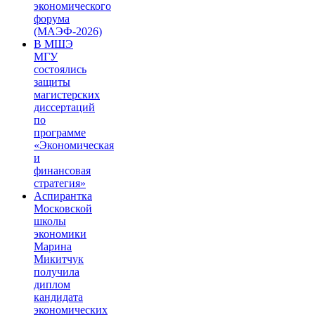
экономического
форума
(МАЭФ-2026)
В МШЭ
МГУ
состоялись
защиты
магистерских
диссертаций
по
программе
«Экономическая
и
финансовая
стратегия»
Аспирантка
Московской
школы
экономики
Марина
Микитчук
получила
диплом
кандидата
экономических