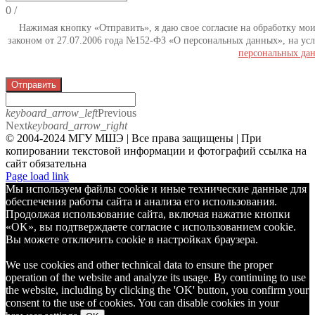
0
/
Нажимая кнопку «Отправить», я даю свое согласие на обработку мо
законом от 27.07.2006 года №152-ФЗ «О персональных данных», на усл
персональных да
Отправить
keyboard_arrow_left
Previous
Next
keyboard_arrow_right
© 2004-2024 МГУ МШЭ | Все права защищены | При
копировании текстовой информации и фотографий ссылка на
сайт обязательна
Telegram
Page load link
Мы используем файлы cookie и иные технические данные для
обеспечения работы сайта и анализа его использования.
Продолжая использование сайта, включая нажатие кнопки
«OK», вы подтверждаете согласие с использованием cookie.
Вы можете отключить cookie в настройках браузера.
We use cookies and other technical data to ensure the proper
operation of the website and analyze its usage. By continuing to use
the website, including by clicking the 'OK' button, you confirm your
consent to the use of cookies. You can disable cookies in your