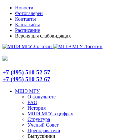
Skip
Telegram
Новости
to
Фотогалереи
content
Контакты
Карта сайта
Расписание
Версия для слабовидящих
+7 (495) 510 52 57
+7 (495) 510 52 67
МШЭ МГУ
О факультете
FAQ
История
МШЭ МГУ в цифрах
Структура
Ученый Совет
Преподаватели
Выпускники