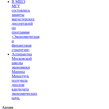
В МШЭ
МГУ
состоялись
защиты
магистерских
диссертаций
по
программе
«Экономическая
и
финансовая
стратегия»
Аспирантка
Московской
школы
экономики
Марина
Микитчук
получила
диплом
кандидата
экономических
наук.
Архив