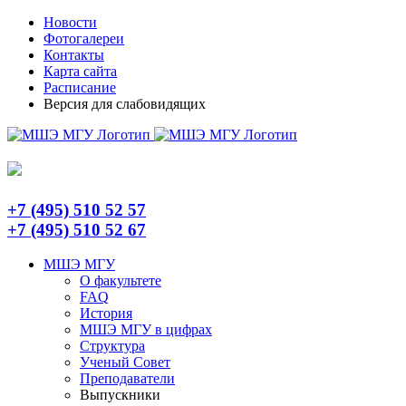
Skip
Telegram
Новости
to
Фотогалереи
content
Контакты
Карта сайта
Расписание
Версия для слабовидящих
+7 (495) 510 52 57
+7 (495) 510 52 67
МШЭ МГУ
О факультете
FAQ
История
МШЭ МГУ в цифрах
Структура
Ученый Совет
Преподаватели
Выпускники