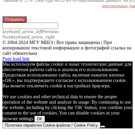
законом от 27.07.2006 года №152-ФЗ «О персональных данных», на усл
персональных да
Отправить
keyboard_arrow_left
Previous
Next
keyboard_arrow_right
© 2004-2024 МГУ МШЭ | Все права защищены | При
копировании текстовой информации и фотографий ссылка на
сайт обязательна
Telegram
Page load link
Мы используем файлы cookie и иные технические данные для
обеспечения работы сайта и анализа его использования.
Продолжая использование сайта, включая нажатие кнопки
«OK», вы подтверждаете согласие с использованием cookie.
Вы можете отключить cookie в настройках браузера.
We use cookies and other technical data to ensure the proper
operation of the website and analyze its usage. By continuing to use
the website, including by clicking the 'OK' button, you confirm your
consent to the use of cookies. You can disable cookies in your
browser settings.
OK
Политика обработки Cookie-файлов / Cookie Policy
Go