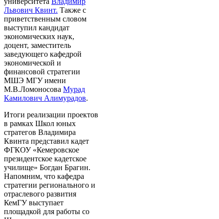
университета
Владимир
Львович Квинт.
Также с
приветственным словом
выступил кандидат
экономических наук,
доцент, заместитель
заведующего кафедрой
экономической и
финансовой стратегии
МШЭ МГУ имени
М.В.Ломоносова
Мурад
Камилович Алимурадов
.
Итоги реализации проектов
в рамках Школ юных
стратегов Владимира
Квинта представил кадет
ФГКОУ «Кемеровское
президентское кадетское
училище» Богдан Брагин.
Напомним, что кафедра
стратегии регионального и
отраслевого развития
КемГУ выступает
площадкой для работы со