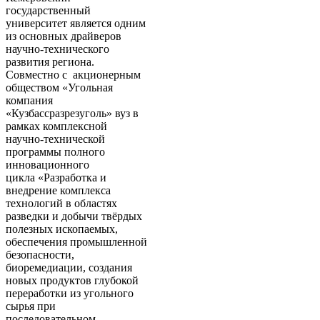
государственный
университет является одним
из основных драйверов
научно-технического
развития региона.
Совместно с акционерным
обществом «Угольная
компания
«Кузбассразрезуголь» вуз в
рамках комплексной
научно-технической
программы полного
инновационного
цикла «Разработка и
внедрение комплекса
технологий в областях
разведки и добычи твёрдых
полезных ископаемых,
обеспечения промышленной
безопасности,
биоремедиации, создания
новых продуктов глубокой
переработки из угольного
сырья при
последовательном