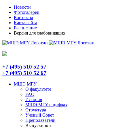
Skip
Telegram
Новости
to
Фотогалереи
content
Контакты
Карта сайта
Расписание
Версия для слабовидящих
+7 (495) 510 52 57
+7 (495) 510 52 67
МШЭ МГУ
О факультете
FAQ
История
МШЭ МГУ в цифрах
Структура
Ученый Совет
Преподаватели
Выпускники