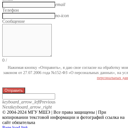
email
Телефон
no-icon
Сообщение
0
/
Нажимая кнопку «Отправить», я даю свое согласие на обработку мо
законом от 27.07.2006 года №152-ФЗ «О персональных данных», на усл
персональных да
Отправить
keyboard_arrow_left
Previous
Next
keyboard_arrow_right
© 2004-2024 МГУ МШЭ | Все права защищены | При
копировании текстовой информации и фотографий ссылка на
сайт обязательна
Telegram
Page load link