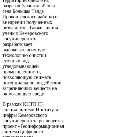
территории одного из
разрезов (участок вблизи
села Большая Талда
Прокопьевского района) и
внедрении полученных
результатов. Также группа
учёных Кемеровского
госуниверситета
разрабатывает
высокоэкологичную
технологию очистки
сточных вод
угледобывающей
промышленности,
позволяющую снижать
потенциальное воздействие
загрязняющих веществ на
окружающую среду.
В рамках КНТП IT-
специалистами Института
цифры Кемеровского
госуниверситета реализуется
проект «Геоинформационная
система цифрового