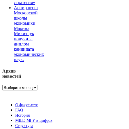
стратегия»
Аспирантка
Московской
школы
экономики
Марина
Микитчук
получила
диплом
кандидата
экономических
наук.
Архив
новостей
Архив
новостей
О факультете
FAQ
История
МШЭ МГУ в цифрах
Структура