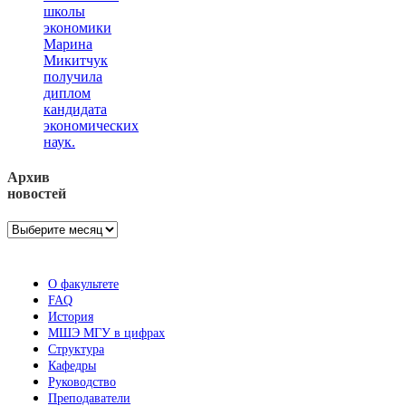
школы
экономики
Марина
Микитчук
получила
диплом
кандидата
экономических
наук.
Архив
новостей
Архив
новостей
О факультете
FAQ
История
МШЭ МГУ в цифрах
Структура
Кафедры
Руководство
Преподаватели