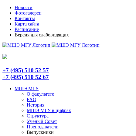
Skip
Telegram
Новости
to
Фотогалереи
content
Контакты
Карта сайта
Расписание
Версия для слабовидящих
+7 (495) 510 52 57
+7 (495) 510 52 67
МШЭ МГУ
О факультете
FAQ
История
МШЭ МГУ в цифрах
Структура
Ученый Совет
Преподаватели
Выпускники