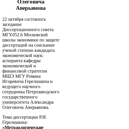
Олеговича
Аверьянова
22 октября состоялось
заседание
Диссертационного совета
МГУ.052.6 Московской
школы экономики по защите
диссертаций на соискание
ученой степени кандидата
экономической наук:
аспиранта кафедры
экономической и
финансовой стратегии
МШЭ МГУ Романа
Игоревича Герелишина и
ведущего научного
сотрудника Петрозаводского
государственного
университета Александра
Олеговича Аверьянова.
Тема диссертации Р.И.
Герелишина:
«Методологические