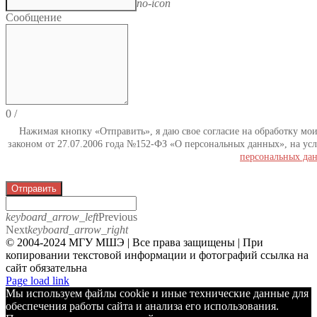
no-icon
Сообщение
0
/
Нажимая кнопку «Отправить», я даю свое согласие на обработку мо
законом от 27.07.2006 года №152-ФЗ «О персональных данных», на усл
персональных да
Отправить
keyboard_arrow_left
Previous
Next
keyboard_arrow_right
© 2004-2024 МГУ МШЭ | Все права защищены | При
копировании текстовой информации и фотографий ссылка на
сайт обязательна
Telegram
Page load link
Мы используем файлы cookie и иные технические данные для
обеспечения работы сайта и анализа его использования.