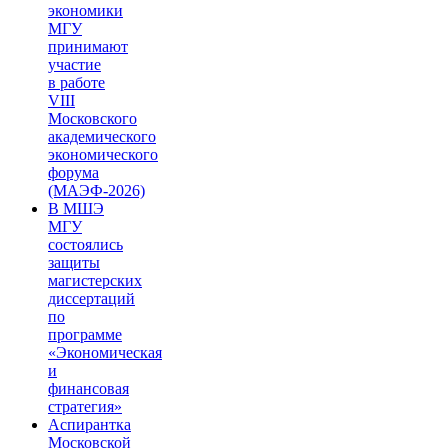
экономики
МГУ
принимают
участие
в работе
VIII
Московского
академического
экономического
форума
(МАЭФ-2026)
В МШЭ
МГУ
состоялись
защиты
магистерских
диссертаций
по
программе
«Экономическая
и
финансовая
стратегия»
Аспирантка
Московской