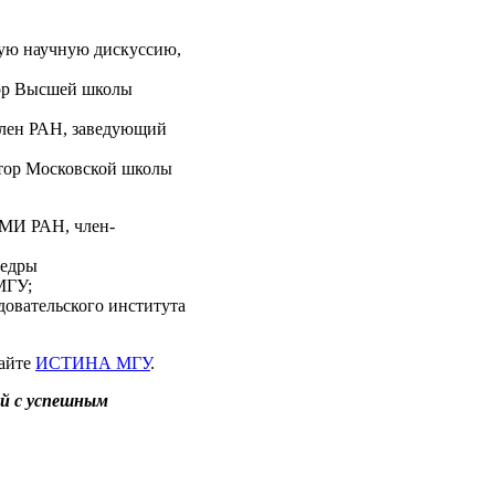
тую научную дискуссию,
ктор Высшей школы
 член РАН, заведующий
ектор Московской школы
ЭМИ РАН, член-
федры
МГУ;
едовательского института
сайте
ИСТИНА МГУ
.
ей с успешным