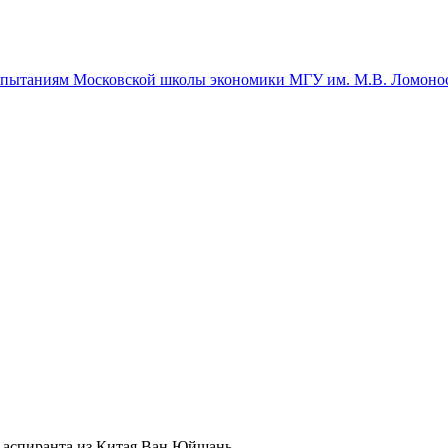
спытаниям Московской школы экономики МГУ им. М.В. Ломоно
и аспиранта из Китая Ван Юйшань