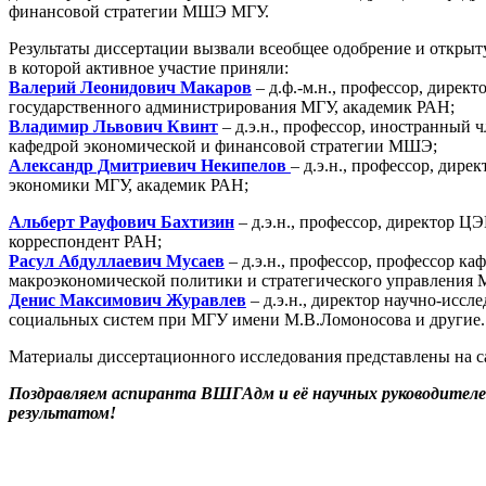
финансовой стратегии МШЭ МГУ.
Результаты диссертации вызвали всеобщее одобрение и откры
в которой активное участие приняли:
Валерий Леонидович Макаров
– д.ф.-м.н., профессор, дире
государственного администрирования МГУ, академик РАН;
Владимир Львович Квинт
– д.э.н., профессор, иностранный
кафедрой экономической и финансовой стратегии МШЭ;
Александр Дмитриевич Некипелов
– д.э.н., профессор, дир
экономики МГУ, академик РАН;
Альберт Рауфович Бахтизин
– д.э.н., профессор, директор Ц
корреспондент РАН;
Расул Абдуллаевич Мусаев
– д.э.н., профессор, профессор ка
макроэкономической политики и стратегического управления 
Денис Максимович Журавлев
– д.э.н., директор научно-иссл
социальных систем при МГУ имени М.В.Ломоносова и другие.
Материалы диссертационного исследования представлены на 
Поздравляем аспиранта ВШГАдм и её научных руководител
результатом!