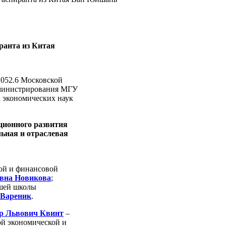
ранта из Китая
.052.6 Московской
дминистрирования МГУ
а экономических наук
ционного развития
льная и отраслевая
кой и финансовой
вна Новикова
;
сшей школы
 Вареник
.
р Львович Квинт
–
ой экономической и