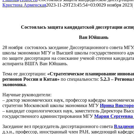
Кристина Арменская
2023-11-29T23:45:54+03:00
29 ноября 2023
|
Состоялась защита кандидатской диссертации аспи
Ван Юйшань
28 ноября состоялось заседание Диссертационного совета МГУ
школы экономики МГУ и Высшей школы государственного а
по защите диссертации на соискание ученой степени кандидат
аспиранта ВШГА Ван Юйшань.
Тема ее диссертации:
«Стратегическое планирование иннова
регионов России и Китая»
по специальности:
5.2.3 – Региона
экономика
.
Научные руководители:
– доктор экономических наук, профессор кафедры экономичес
стратегии Московской школы экономики МГУ
Ирина Викторо
– кандидат социологических наук, заместитель Директора Вы
государственного администрирования МГУ
Мария Сергеевна
Заседание вел председатель диссертационного совета
Владими
д.э.н., профессор, иностранный член РАН, заведующий кафедр