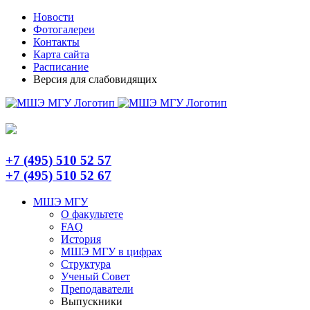
Skip
Telegram
Новости
to
Фотогалереи
content
Контакты
Карта сайта
Расписание
Версия для слабовидящих
+7 (495) 510 52 57
+7 (495) 510 52 67
МШЭ МГУ
О факультете
FAQ
История
МШЭ МГУ в цифрах
Структура
Ученый Совет
Преподаватели
Выпускники