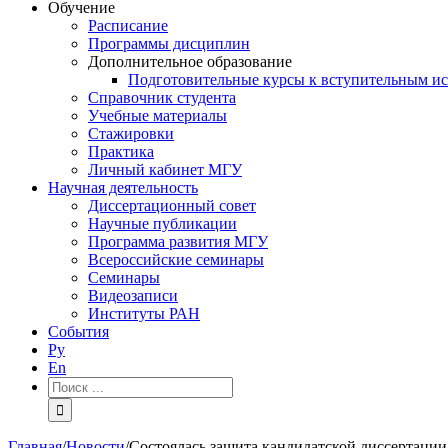
Обучение
Расписание
Программы дисциплин
Дополнительное образование
Подготовительные курсы к вступительным и
Справочник студента
Учебные материалы
Стажировки
Практика
Личный кабинет МГУ
Научная деятельность
Диссертационный совет
Научные публикации
Программа развития МГУ
Всероссийские семинары
Семинары
Видеозаписи
Институты РАН
События
Ру
En
Результат
поиска:
Главная
/
Новости
/
Состоялась защита кандидатской диссертаци