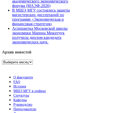
академического экономического
форума (МАЭФ-2026)
В МШЭ МГУ состоялись защиты
магистерских диссертаций по
программе «Экономическая и
финансовая стратегия»
Аспирантка Московской школы
экономики Марина Микитчук
получила диплом кандидата
экономических наук.
Архив новостей
Архив
новостей
О факультете
FAQ
История
МШЭ МГУ в цифрах
Структура
Кафедры
Руководство
Преподаватели