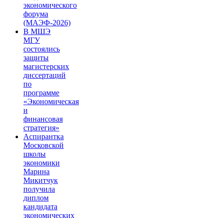
экономического
форума
(МАЭФ-2026)
В МШЭ
МГУ
состоялись
защиты
магистерских
диссертаций
по
программе
«Экономическая
и
финансовая
стратегия»
Аспирантка
Московской
школы
экономики
Марина
Микитчук
получила
диплом
кандидата
экономических