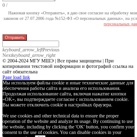
0
/
Нажимая кнопку «Отправить», я даю свое согласие на обработку мо
законом от 27.07.2006 года №152-ФЗ «О персональных данных», на усл
персональных да
Отправить
keyboard_arrow_left
Previous
Next
keyboard_arrow_right
© 2004-2024 МГУ МШЭ | Все права защищены | При
копировании текстовой информации и фотографий ссылка на
сайт обязательна
Telegram
Page load link
Мы используем файлы cookie и иные технические данные для
обеспечения работы сайта и анализа его использования.
Продолжая использование сайта, включая нажатие кнопки
«OK», вы подтверждаете согласие с использованием cookie.
Вы можете отключить cookie в настройках браузера.
We use cookies and other technical data to ensure the proper
operation of the website and analyze its usage. By continuing to use
the website, including by clicking the 'OK' button, you confirm your
consent to the use of cookies. You can disable cookies in your