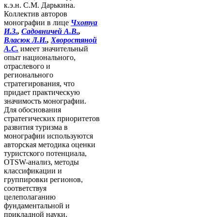
к.э.н. С.М. Дарькина.
Коллектив авторов
монографии в лице
Чхотуа
И.З.
,
Садовничей А.В.
,
Власюк Л.И.
,
Хворостяной
А.С.
имеет значительный
опыт национального,
отраслевого и
регионального
стратегирования, что
придает практическую
значимость монографии.
Для обоснования
стратегических приоритетов
развития туризма в
монографии используются
авторская методика оценки
туристского потенциала,
OTSW-анализ, методы
классификации и
группировки регионов,
соответствуя
целеполаганию
фундаментальной и
прикладной науки.