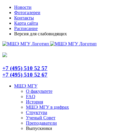
Skip
Telegram
Новости
to
Фотогалереи
content
Контакты
Карта сайта
Расписание
Версия для слабовидящих
+7 (495) 510 52 57
+7 (495) 510 52 67
МШЭ МГУ
О факультете
FAQ
История
МШЭ МГУ в цифрах
Структура
Ученый Совет
Преподаватели
Выпускники