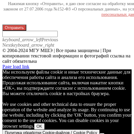
Нажимая кнопку «Отправить», я даю свое согласие на обработку мо
законом от 27.07.2006 года №152-ФЗ «О персональных данных», на усл
персональных да
Отправить
keyboard_arrow_left
Previous
Next
keyboard_arrow_right
© 2004-2024 МГУ МШЭ | Все права защищены | При
копировании текстовой информации и фотографий ссылка на
сайт обязательна
Telegram
Page load link
Мы используем файлы cookie и иные технические данные для
обеспечения работы сайта и анализа его использования.
Продолжая использование сайта, включая нажатие кнопки
«OK», вы подтверждаете согласие с использованием cookie.
Вы можете отключить cookie в настройках браузера.
We use cookies and other technical data to ensure the proper
operation of the website and analyze its usage. By continuing to use
the website, including by clicking the 'OK' button, you confirm your
consent to the use of cookies. You can disable cookies in your
browser settings.
OK
Политика обработки Cookie-файлов / Cookie Policy