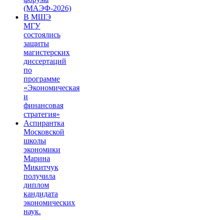
(МАЭФ-2026)
В МШЭ
МГУ
состоялись
защиты
магистерских
диссертаций
по
программе
«Экономическая
и
финансовая
стратегия»
Аспирантка
Московской
школы
экономики
Марина
Микитчук
получила
диплом
кандидата
экономических
наук.