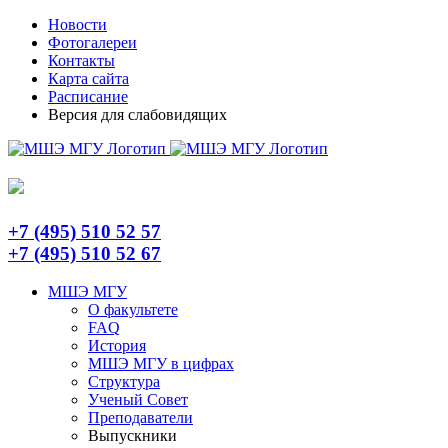
Skip
Telegram
Новости
to
Фотогалереи
content
Контакты
Карта сайта
Расписание
Версия для слабовидящих
+7 (495) 510 52 57
+7 (495) 510 52 67
МШЭ МГУ
О факультете
FAQ
История
МШЭ МГУ в цифрах
Структура
Ученый Совет
Преподаватели
Выпускники