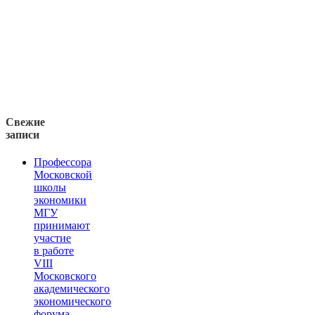
Свежие
записи
Профессора
Московской
школы
экономики
МГУ
принимают
участие
в работе
VIII
Московского
академического
экономического
форума