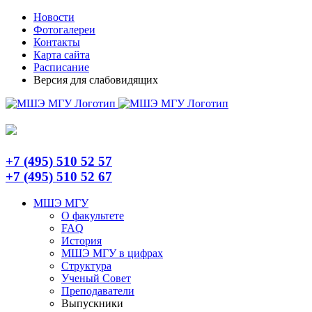
Skip
Telegram
Новости
to
Фотогалереи
content
Контакты
Карта сайта
Расписание
Версия для слабовидящих
+7 (495) 510 52 57
+7 (495) 510 52 67
МШЭ МГУ
О факультете
FAQ
История
МШЭ МГУ в цифрах
Структура
Ученый Совет
Преподаватели
Выпускники