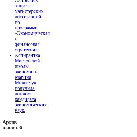
состоялись
защиты
магистерских
диссертаций
по
программе
«Экономическая
и
финансовая
стратегия»
Аспирантка
Московской
школы
экономики
Марина
Микитчук
получила
диплом
кандидата
экономических
наук.
Архив
новостей