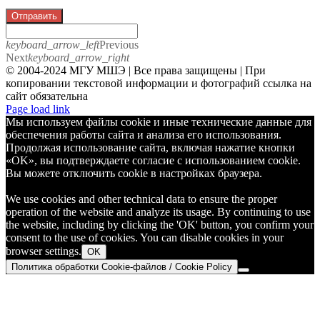
Отправить
keyboard_arrow_left
Previous
Next
keyboard_arrow_right
© 2004-2024 МГУ МШЭ | Все права защищены | При
копировании текстовой информации и фотографий ссылка на
сайт обязательна
Telegram
Page load link
Мы используем файлы cookie и иные технические данные для
обеспечения работы сайта и анализа его использования.
Продолжая использование сайта, включая нажатие кнопки
«OK», вы подтверждаете согласие с использованием cookie.
Вы можете отключить cookie в настройках браузера.
We use cookies and other technical data to ensure the proper
operation of the website and analyze its usage. By continuing to use
the website, including by clicking the 'OK' button, you confirm your
consent to the use of cookies. You can disable cookies in your
browser settings.
OK
Политика обработки Cookie-файлов / Cookie Policy
Go
to
Top