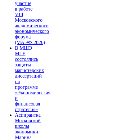
участие
в работе
VIII
Московского
академического
экономического
форума
(МАЭФ-2026)
В МШЭ
МГУ
состоялись
защиты
магистерских
диссертаций
по
программе
«Экономическая
и
финансовая
стратегия»
Аспирантка
Московской
школы
экономики
Марина