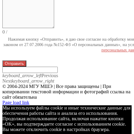
0
/
Нажимая кнопку «Отправить», я даю свое согласие на обработку мо
законом от 27.07.2006 года №152-ФЗ «О персональных данных», на усл
персональных да
Отправить
keyboard_arrow_left
Previous
Next
keyboard_arrow_right
© 2004-2024 МГУ МШЭ | Все права защищены | При
копировании текстовой информации и фотографий ссылка на
сайт обязательна
Telegram
Page load link
Мы используем файлы cookie и иные технические данные для
обеспечения работы сайта и анализа его использования.
Продолжая использование сайта, включая нажатие кнопки
«OK», вы подтверждаете согласие с использованием cookie.
Вы можете отключить cookie в настройках браузера.