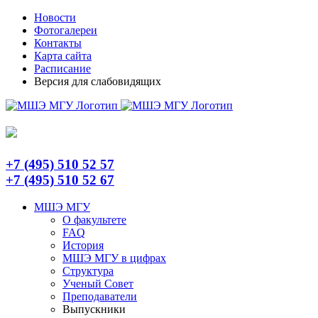
Skip
Telegram
Новости
to
Фотогалереи
content
Контакты
Карта сайта
Расписание
Версия для слабовидящих
+7 (495) 510 52 57
+7 (495) 510 52 67
МШЭ МГУ
О факультете
FAQ
История
МШЭ МГУ в цифрах
Структура
Ученый Совет
Преподаватели
Выпускники