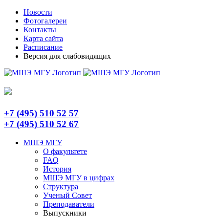
Skip
Telegram
Новости
to
Фотогалереи
content
Контакты
Карта сайта
Расписание
Версия для слабовидящих
+7 (495) 510 52 57
+7 (495) 510 52 67
МШЭ МГУ
О факультете
FAQ
История
МШЭ МГУ в цифрах
Структура
Ученый Совет
Преподаватели
Выпускники