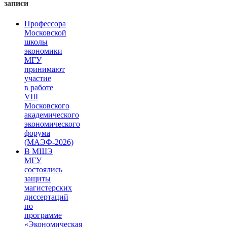
записи
Профессора
Московской
школы
экономики
МГУ
принимают
участие
в работе
VIII
Московского
академического
экономического
форума
(МАЭФ-2026)
В МШЭ
МГУ
состоялись
защиты
магистерских
диссертаций
по
программе
«Экономическая