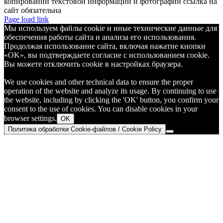
копировании текстовой информации и фотографий ссылка на
сайт обязательна
Telegram
Page load link
Мы используем файлы cookie и иные технические данные для
обеспечения работы сайта и анализа его использования.
Продолжая использование сайта, включая нажатие кнопки
«OK», вы подтверждаете согласие с использованием cookie.
Вы можете отключить cookie в настройках браузера.
We use cookies and other technical data to ensure the proper
operation of the website and analyze its usage. By continuing to use
the website, including by clicking the 'OK' button, you confirm your
consent to the use of cookies. You can disable cookies in your
browser settings.
OK
Политика обработки Cookie-файлов / Cookie Policy
Go
to
Top