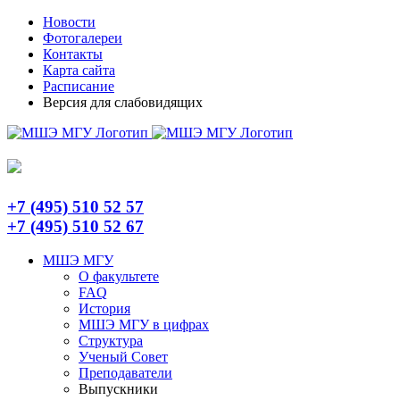
Skip
Telegram
Новости
to
Фотогалереи
content
Контакты
Карта сайта
Расписание
Версия для слабовидящих
+7 (495) 510 52 57
+7 (495) 510 52 67
МШЭ МГУ
О факультете
FAQ
История
МШЭ МГУ в цифрах
Структура
Ученый Совет
Преподаватели
Выпускники