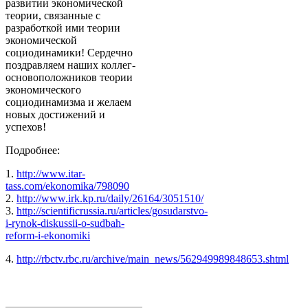
развитии экономической
теории, связанные с
разработкой ими теории
экономической
социодинамики! Сердечно
поздравляем наших коллег-
основоположников теории
экономического
социодинамизма и желаем
новых достижений и
успехов!
Подробнее:
1.
http://www.itar-
tass.com/ekonomika/798090
2.
http://www.irk.kp.ru/daily/26164/3051510/
3.
http://scientificrussia.ru/articles/gosudarstvo-
i-rynok-diskussii-o-sudbah-
reform-i-ekonomiki
4.
http://rbctv.rbc.ru/archive/main_news/562949989848653.shtml