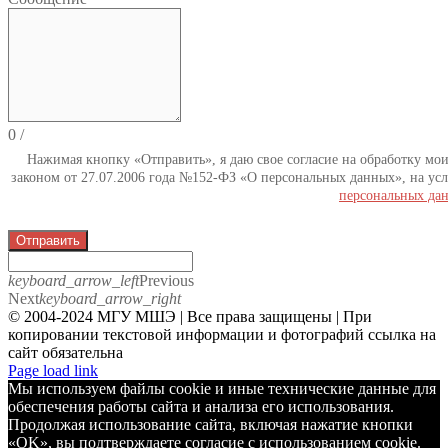
0
/
Нажимая кнопку «Отправить», я даю свое согласие на обработку мо
законом от 27.07.2006 года №152-ФЗ «О персональных данных», на усл
персональных да
Отправить
keyboard_arrow_left
Previous
Next
keyboard_arrow_right
© 2004-2024 МГУ МШЭ | Все права защищены | При
копировании текстовой информации и фотографий ссылка на
сайт обязательна
Telegram
Page load link
Мы используем файлы cookie и иные технические данные для
обеспечения работы сайта и анализа его использования.
Продолжая использование сайта, включая нажатие кнопки
«OK», вы подтверждаете согласие с использованием cookie.