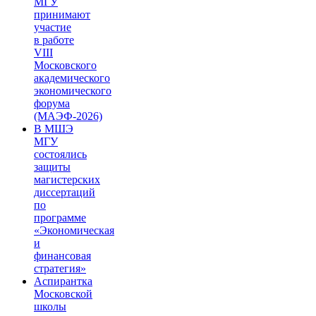
МГУ
принимают
участие
в работе
VIII
Московского
академического
экономического
форума
(МАЭФ-2026)
В МШЭ
МГУ
состоялись
защиты
магистерских
диссертаций
по
программе
«Экономическая
и
финансовая
стратегия»
Аспирантка
Московской
школы