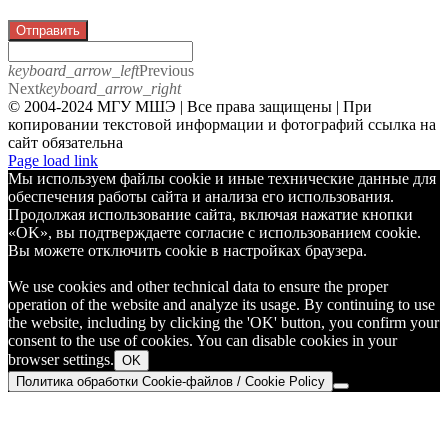
Отправить
keyboard_arrow_left
Previous
Next
keyboard_arrow_right
© 2004-2024 МГУ МШЭ | Все права защищены | При
копировании текстовой информации и фотографий ссылка на
сайт обязательна
Telegram
Page load link
Мы используем файлы cookie и иные технические данные для
обеспечения работы сайта и анализа его использования.
Продолжая использование сайта, включая нажатие кнопки
«OK», вы подтверждаете согласие с использованием cookie.
Вы можете отключить cookie в настройках браузера.
We use cookies and other technical data to ensure the proper
operation of the website and analyze its usage. By continuing to use
the website, including by clicking the 'OK' button, you confirm your
consent to the use of cookies. You can disable cookies in your
browser settings.
OK
Политика обработки Cookie-файлов / Cookie Policy
Go
to
Top