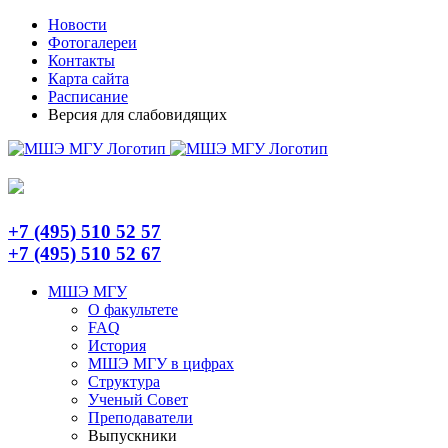
Skip
Telegram
Новости
to
Фотогалереи
content
Контакты
Карта сайта
Расписание
Версия для слабовидящих
+7 (495) 510 52 57
+7 (495) 510 52 67
МШЭ МГУ
О факультете
FAQ
История
МШЭ МГУ в цифрах
Структура
Ученый Совет
Преподаватели
Выпускники