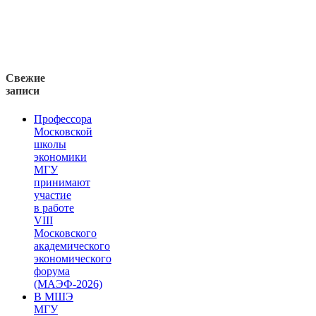
Свежие
записи
Профессора
Московской
школы
экономики
МГУ
принимают
участие
в работе
VIII
Московского
академического
экономического
форума
(МАЭФ-2026)
В МШЭ
МГУ