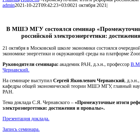
admin
2021-10-22T09:42:23+03:00
21 октября 2021
|
В МШЭ МГУ состоялся семинар «Промежуточн
российской электроэнергетики: достижени
21 октября в Московской школе экономики состоялся очередно
экономике энергетики и окружающей среды на платформе Zoo
Руководители семинара:
академик РАН, д.э.н., профессор
В.М
Чернавский.
На семинаре выступил
Сергей Яковлевич Чернавский
, д.э.н
кафедры общей экономической теории МШЭ МГУ, главный н
РАН.
Тема доклада С.Я. Чернавского –
«Промежуточные итоги реф
электроэнергетики: достижения и провалы».
Презентация доклада.
Запись семинара.