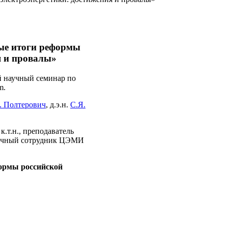
ые итоги реформы
я и провалы»
й научный семинар по
m.
. Полтерович
, д.э.н.
С.Я.
., к.т.н., преподаватель
аучный сотрудник ЦЭМИ
ормы российской