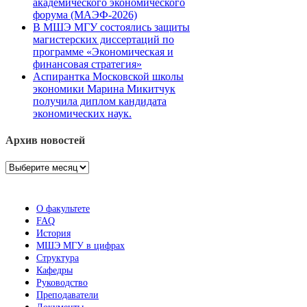
академического экономического
форума (МАЭФ-2026)
В МШЭ МГУ состоялись защиты
магистерских диссертаций по
программе «Экономическая и
финансовая стратегия»
Аспирантка Московской школы
экономики Марина Микитчук
получила диплом кандидата
экономических наук.
Архив новостей
Архив
новостей
О факультете
FAQ
История
МШЭ МГУ в цифрах
Структура
Кафедры
Руководство
Преподаватели