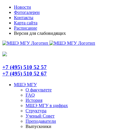
Skip
Telegram
Новости
to
Фотогалереи
content
Контакты
Карта сайта
Расписание
Версия для слабовидящих
+7 (495) 510 52 57
+7 (495) 510 52 67
МШЭ МГУ
О факультете
FAQ
История
МШЭ МГУ в цифрах
Структура
Ученый Совет
Преподаватели
Выпускники