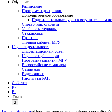
Обучение
Расписание
Программы дисциплин
Дополнительное образование
Подготовительные курсы к вступительным и
Справочник студента
Учебные материалы
Стажировки
Практика
Личный кабинет МГУ
Научная деятельность
Диссертационный совет
Научные публикации
Программа развития МГУ
Всероссийские семинары
Семинары
Видеозаписи
Институты РАН
События
Ру
En
Результат
поиска:
Главная
/
Новости
/
«Промежуточные итоги реформы российской 