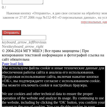
0
/
Нажимая кнопку «Отправить», я даю свое согласие на обработку мо
законом от 27.07.2006 года №152-ФЗ «О персональных данных», на усл
персональных да
Отправить
keyboard_arrow_left
Previous
Next
keyboard_arrow_right
© 2004-2024 МГУ МШЭ | Все права защищены | При
копировании текстовой информации и фотографий ссылка на
сайт обязательна
Telegram
Page load link
Мы используем файлы cookie и иные технические данные для
обеспечения работы сайта и анализа его использования.
Продолжая использование сайта, включая нажатие кнопки
«OK», вы подтверждаете согласие с использованием cookie.
Вы можете отключить cookie в настройках браузера.
We use cookies and other technical data to ensure the proper
operation of the website and analyze its usage. By continuing to use
the website, including by clicking the 'OK' button, you confirm your
consent to the use of cookies. You can disable cookies in your