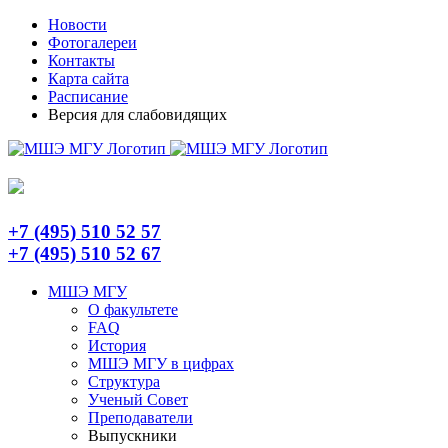
Skip
Telegram
Новости
to
Фотогалереи
content
Контакты
Карта сайта
Расписание
Версия для слабовидящих
+7 (495) 510 52 57
+7 (495) 510 52 67
МШЭ МГУ
О факультете
FAQ
История
МШЭ МГУ в цифрах
Структура
Ученый Совет
Преподаватели
Выпускники