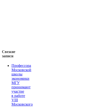
Свежие
записи
Профессора
Московской
школы
экономики
МГУ
принимают
участие
в работе
VIII
Московского