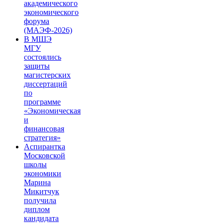
академического
экономического
форума
(МАЭФ-2026)
В МШЭ
МГУ
состоялись
защиты
магистерских
диссертаций
по
программе
«Экономическая
и
финансовая
стратегия»
Аспирантка
Московской
школы
экономики
Марина
Микитчук
получила
диплом
кандидата