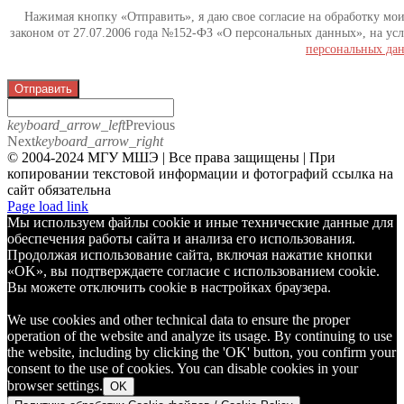
Нажимая кнопку «Отправить», я даю свое согласие на обработку мо
законом от 27.07.2006 года №152-ФЗ «О персональных данных», на усл
персональных да
Отправить
keyboard_arrow_left
Previous
Next
keyboard_arrow_right
© 2004-2024 МГУ МШЭ | Все права защищены | При
копировании текстовой информации и фотографий ссылка на
сайт обязательна
Telegram
Page load link
Мы используем файлы cookie и иные технические данные для
обеспечения работы сайта и анализа его использования.
Продолжая использование сайта, включая нажатие кнопки
«OK», вы подтверждаете согласие с использованием cookie.
Вы можете отключить cookie в настройках браузера.
We use cookies and other technical data to ensure the proper
operation of the website and analyze its usage. By continuing to use
the website, including by clicking the 'OK' button, you confirm your
consent to the use of cookies. You can disable cookies in your
browser settings.
OK