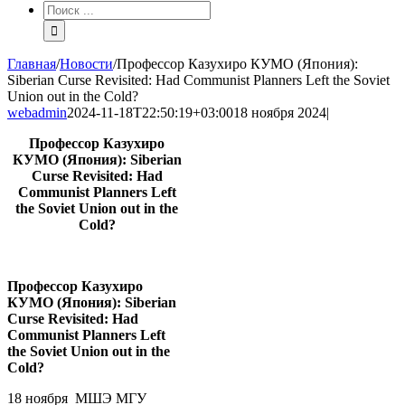
Результат
поиска:
Главная
/
Новости
/
Профессор Казухиро КУМО (Япония):
Siberian Curse Revisited: Had Communist Planners Left the Soviet
Union out in the Cold?
webadmin
2024-11-18T22:50:19+03:00
18 ноября 2024
|
Профессор
Казухиро
КУМО
(
Япония
): Siberian
Curse Revisited: Had
Communist Planners Left
the Soviet Union out in the
Cold?
Профессор
Казухиро
КУМО
(
Япония
): Siberian
Curse Revisited: Had
Communist Planners Left
the Soviet Union out in the
Cold?
18 ноября МШЭ МГУ