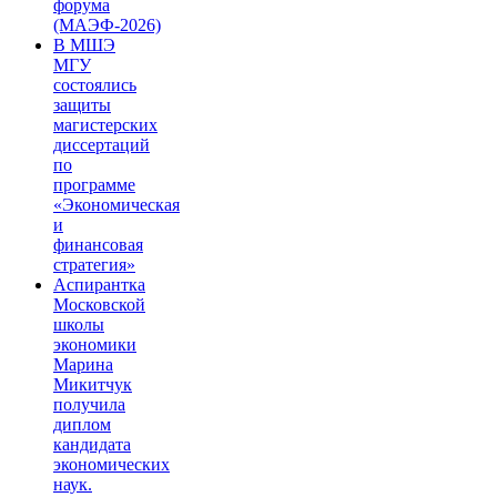
форума
(МАЭФ-2026)
В МШЭ
МГУ
состоялись
защиты
магистерских
диссертаций
по
программе
«Экономическая
и
финансовая
стратегия»
Аспирантка
Московской
школы
экономики
Марина
Микитчук
получила
диплом
кандидата
экономических
наук.