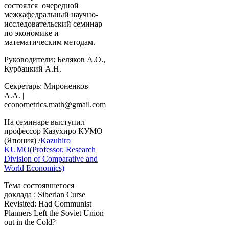
состоялся очередной
межкафедральный научно-
исследовательский семинар
по экономике и
математическим методам.
Руководители: Беляков А.О.,
Курбацкий А.Н.
Секретарь: Мироненков
А.А. |
econometrics.math@gmail.com
На семинаре выступил
профессор Казухиро КУМО
(Япония) /
Kazuhiro
KUMO(Professor, Research
Division of Comparative and
World Economics)
Тема состоявшегося
доклада : Siberian Curse
Revisited: Had Communist
Planners Left the Soviet Union
out in the Cold?