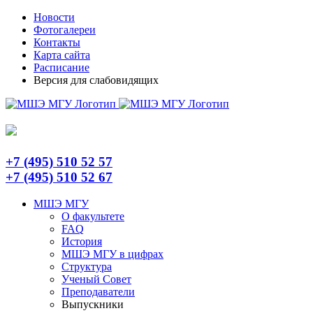
Skip
Telegram
Новости
to
Фотогалереи
content
Контакты
Карта сайта
Расписание
Версия для слабовидящих
+7 (495) 510 52 57
+7 (495) 510 52 67
МШЭ МГУ
О факультете
FAQ
История
МШЭ МГУ в цифрах
Структура
Ученый Совет
Преподаватели
Выпускники