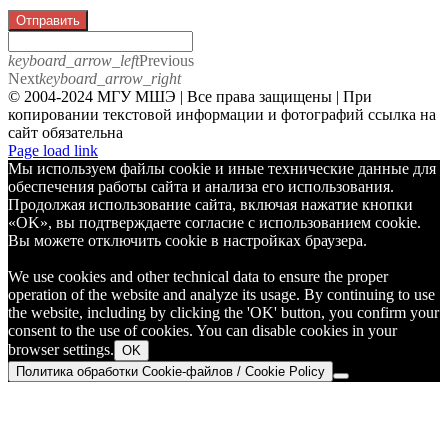
Отправить
keyboard_arrow_left
Previous
Next
keyboard_arrow_right
© 2004-2024 МГУ МШЭ | Все права защищены | При
копировании текстовой информации и фотографий ссылка на
сайт обязательна
Telegram
Page load link
Мы используем файлы cookie и иные технические данные для
обеспечения работы сайта и анализа его использования.
Продолжая использование сайта, включая нажатие кнопки
«OK», вы подтверждаете согласие с использованием cookie.
Вы можете отключить cookie в настройках браузера.
We use cookies and other technical data to ensure the proper
operation of the website and analyze its usage. By continuing to use
the website, including by clicking the 'OK' button, you confirm your
consent to the use of cookies. You can disable cookies in your
browser settings.
OK
Политика обработки Cookie-файлов / Cookie Policy
Go
to
Top