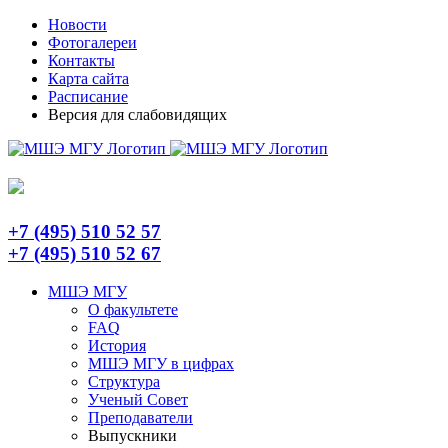
Skip
Telegram
Новости
to
Фотогалереи
content
Контакты
Карта сайта
Расписание
Версия для слабовидящих
+7 (495) 510 52 57
+7 (495) 510 52 67
МШЭ МГУ
О факультете
FAQ
История
МШЭ МГУ в цифрах
Структура
Ученый Совет
Преподаватели
Выпускники