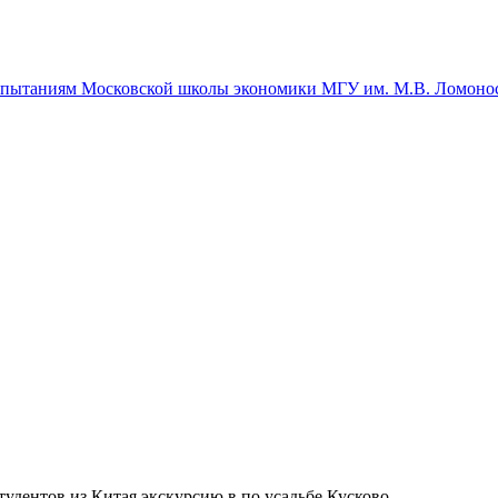
спытаниям Московской школы экономики МГУ им. М.В. Ломоно
дентов из Китая экскурсию в по усадьбе Кусково