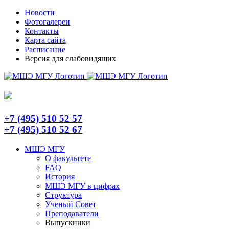
Skip
Telegram
Новости
to
Фотогалереи
content
Контакты
Карта сайта
Расписание
Версия для слабовидящих
+7 (495) 510 52 57
+7 (495) 510 52 67
МШЭ МГУ
О факультете
FAQ
История
МШЭ МГУ в цифрах
Структура
Ученый Совет
Преподаватели
Выпускники