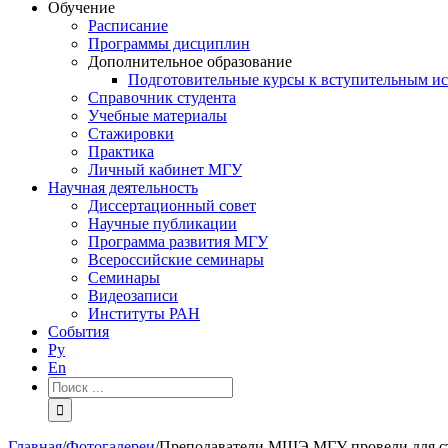
Обучение
Расписание
Программы дисциплин
Дополнительное образование
Подготовительные курсы к вступительным и
Справочник студента
Учебные материалы
Стажировки
Практика
Личный кабинет МГУ
Научная деятельность
Диссертационный совет
Научные публикации
Программа развития МГУ
Всероссийские семинары
Семинары
Видеозаписи
Институты РАН
События
Ру
En
Результат
поиска:
Главная
/
Фотогалереи
/
Преподаватели МШЭ МГУ провели для сту