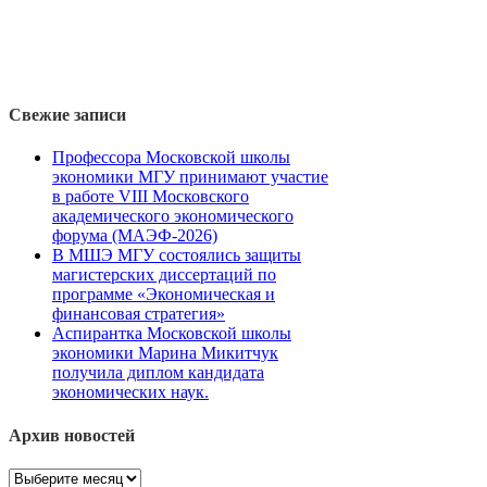
Свежие записи
Профессора Московской школы
экономики МГУ принимают участие
в работе VIII Московского
академического экономического
форума (МАЭФ-2026)
В МШЭ МГУ состоялись защиты
магистерских диссертаций по
программе «Экономическая и
финансовая стратегия»
Аспирантка Московской школы
экономики Марина Микитчук
получила диплом кандидата
экономических наук.
Архив новостей
Архив