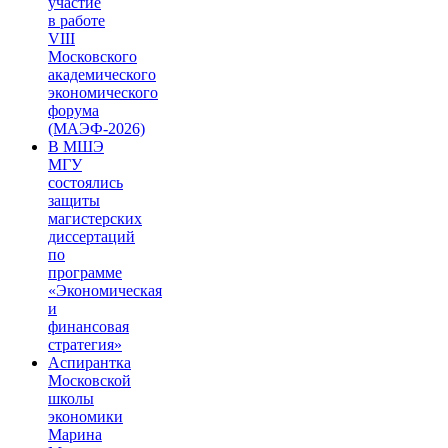
участие
в работе
VIII
Московского
академического
экономического
форума
(МАЭФ-2026)
В МШЭ
МГУ
состоялись
защиты
магистерских
диссертаций
по
программе
«Экономическая
и
финансовая
стратегия»
Аспирантка
Московской
школы
экономики
Марина