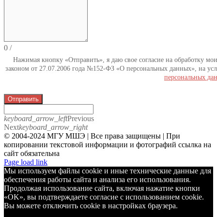
0
/
Нажимая кнопку «Отправить», я даю свое согласие на обработку мо
законом от 27.07.2006 года №152-ФЗ «О персональных данных», на усл
персональных да
Отправить
keyboard_arrow_left
Previous
Next
keyboard_arrow_right
© 2004-2024 МГУ МШЭ | Все права защищены | При
копировании текстовой информации и фотографий ссылка на
сайт обязательна
Telegram
Page load link
Мы используем файлы cookie и иные технические данные для
обеспечения работы сайта и анализа его использования.
Продолжая использование сайта, включая нажатие кнопки
«OK», вы подтверждаете согласие с использованием cookie.
Вы можете отключить cookie в настройках браузера.