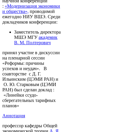
научной конференции
:
«Модернизация экономики
и общества»,
проводимой
ежегодно НИУ ВШЭ. Среди
докладчиков конференции:
Заместитель директора
МШЭ МГУ
академик
В. М. Полтерович
принял участие в дискуссии
на пленарной сессии
«Реформы: причины
успехов и неудач». В
соавторстве с Д. Г.
Ильинским (ЦЭМИ РАН) и
О. Ю. Старковым (ЦЭМИ
РАН) был сделан доклад :
«Линейки ссудо-
сберегательных тарифных
планов»
Аннотация
профессор кафедры Общей
экономической теории
А. Я.