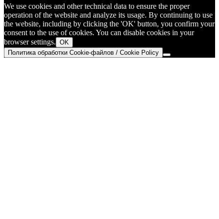
We use cookies and other technical data to ensure the proper
operation of the website and analyze its usage. By continuing to use
the website, including by clicking the 'OK' button, you confirm your
consent to the use of cookies. You can disable cookies in your
browser settings.
OK
Политика обработки Cookie-файлов / Cookie Policy
Go
to
Top