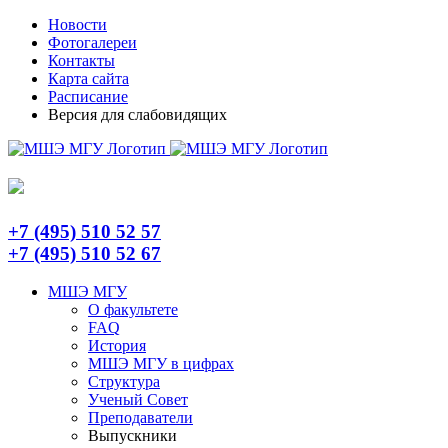
Skip
Telegram
Новости
to
Фотогалереи
content
Контакты
Карта сайта
Расписание
Версия для слабовидящих
+7 (495) 510 52 57
+7 (495) 510 52 67
МШЭ МГУ
О факультете
FAQ
История
МШЭ МГУ в цифрах
Структура
Ученый Совет
Преподаватели
Выпускники