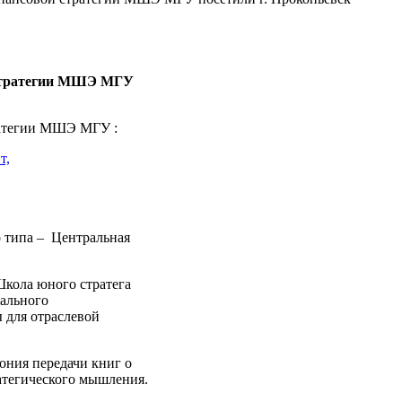
 стратегии МШЭ МГУ
ратегии МШЭ МГУ :
т,
о типа – Центральная
Школа юного стратега
кального
 для отраслевой
ония передачи книг о
атегического мышления.