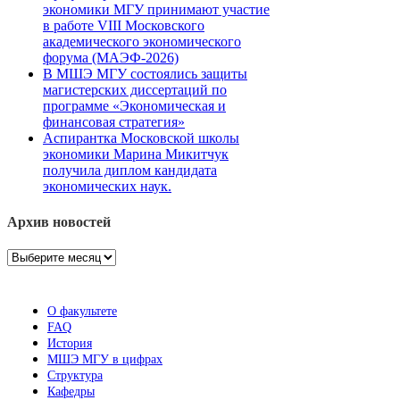
экономики МГУ принимают участие
в работе VIII Московского
академического экономического
форума (МАЭФ-2026)
В МШЭ МГУ состоялись защиты
магистерских диссертаций по
программе «Экономическая и
финансовая стратегия»
Аспирантка Московской школы
экономики Марина Микитчук
получила диплом кандидата
экономических наук.
Архив новостей
Архив
новостей
О факультете
FAQ
История
МШЭ МГУ в цифрах
Структура
Кафедры