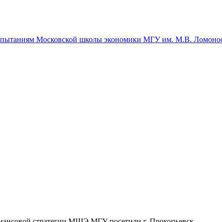
спытаниям Московской школы экономики МГУ им. М.В. Ломоно
нансовой стратегии МШЭ МГУ посетили г. Прокопьевск