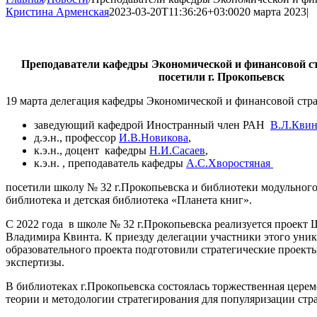
Кристина Арменская
2023-03-20T11:36:26+03:00
20 марта 2023
|
Преподаватели кафедры Экономической и финансовой
посетили г. Прокопьевск
19 марта делегация кафедры Экономической и финансовой ст
заведующий кафедрой Иностранный член РАН
В.Л.Квин
д.э.н., профессор
И.В.Новикова
,
к.э.н., доцент кафедры
Н.И.Сасаев
,
к.э.н. , преподаватель кафедры
А.С.Хворостяная
посетили школу № 32 г.Прокопьевска и библиотеки модульног
библиотека и детская библиотека «Планета книг».
C 2022 года в школе № 32 г.Прокопьевска реализуется проект 
Владимира Квинта. К приезду делегации участники этого уни
образовательного проекта подготовили стратегические проекты
экспертизы.
В библиотеках г.Прокопьевска состоялась торжественная церем
теории и методологии стратегирования для популяризации стр