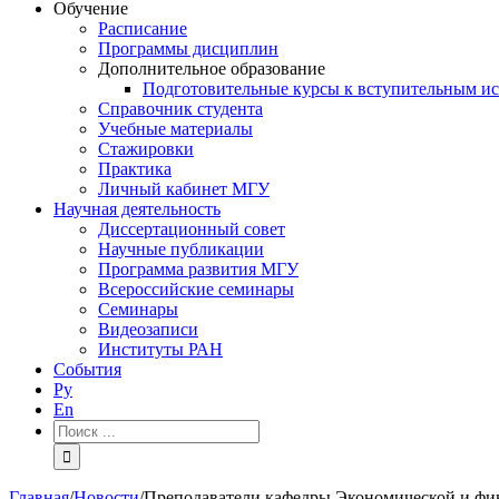
Обучение
Расписание
Программы дисциплин
Дополнительное образование
Подготовительные курсы к вступительным и
Справочник студента
Учебные материалы
Стажировки
Практика
Личный кабинет МГУ
Научная деятельность
Диссертационный совет
Научные публикации
Программа развития МГУ
Всероссийские семинары
Семинары
Видеозаписи
Институты РАН
События
Ру
En
Результат
поиска:
Главная
/
Новости
/
Преподаватели кафедры Экономической и фи