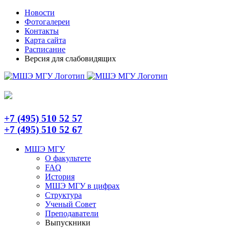
Skip
Telegram
Новости
to
Фотогалереи
content
Контакты
Карта сайта
Расписание
Версия для слабовидящих
+7 (495) 510 52 57
+7 (495) 510 52 67
МШЭ МГУ
О факультете
FAQ
История
МШЭ МГУ в цифрах
Структура
Ученый Совет
Преподаватели
Выпускники