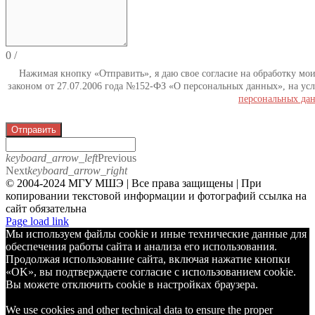
0
/
Нажимая кнопку «Отправить», я даю свое согласие на обработку мо
законом от 27.07.2006 года №152-ФЗ «О персональных данных», на усл
персональных да
Отправить
keyboard_arrow_left
Previous
Next
keyboard_arrow_right
© 2004-2024 МГУ МШЭ | Все права защищены | При
копировании текстовой информации и фотографий ссылка на
сайт обязательна
Telegram
Page load link
Мы используем файлы cookie и иные технические данные для
обеспечения работы сайта и анализа его использования.
Продолжая использование сайта, включая нажатие кнопки
«OK», вы подтверждаете согласие с использованием cookie.
Вы можете отключить cookie в настройках браузера.
We use cookies and other technical data to ensure the proper