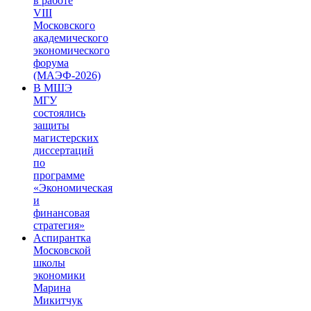
в работе
VIII
Московского
академического
экономического
форума
(МАЭФ-2026)
В МШЭ
МГУ
состоялись
защиты
магистерских
диссертаций
по
программе
«Экономическая
и
финансовая
стратегия»
Аспирантка
Московской
школы
экономики
Марина
Микитчук