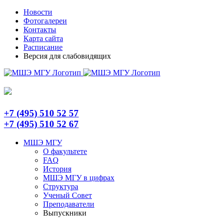
Skip
Telegram
Новости
to
Фотогалереи
content
Контакты
Карта сайта
Расписание
Версия для слабовидящих
+7 (495) 510 52 57
+7 (495) 510 52 67
МШЭ МГУ
О факультете
FAQ
История
МШЭ МГУ в цифрах
Структура
Ученый Совет
Преподаватели
Выпускники