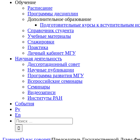
Обучение
Расписание
Программы дисциплин
Дополнительное образование
Подготовительные курсы к вступительным и
Справочник студента
Учебные материалы
Стажировки
Практика
Личный кабинет МГУ
Научная деятельность
Диссертационный совет
Научные публикации
Программа развития МГУ
Всероссийские семинары
Семинары
Видеозаписи
Институты РАН
События
Ру
En
Результат
поиска:
Главная
/
О нас говорят
/
Председатель Государственной Думы Фе