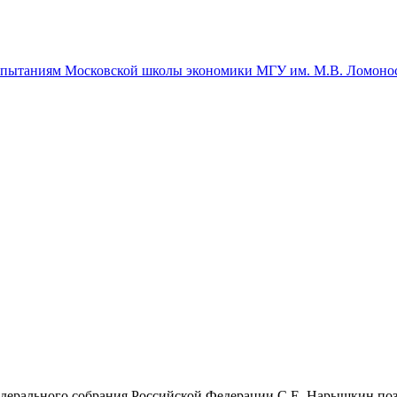
спытаниям Московской школы экономики МГУ им. М.В. Ломоно
дерального собрания Российской Федерации С.Е. Нарышкин по