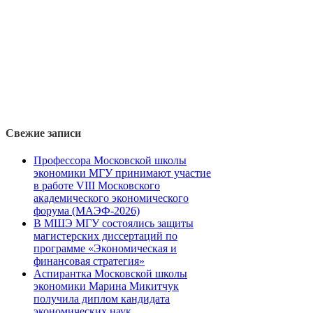
Свежие записи
Профессора Московской школы
экономики МГУ принимают участие
в работе VIII Московского
академического экономического
форума (МАЭФ-2026)
В МШЭ МГУ состоялись защиты
магистерских диссертаций по
программе «Экономическая и
финансовая стратегия»
Аспирантка Московской школы
экономики Марина Микитчук
получила диплом кандидата
экономических наук.