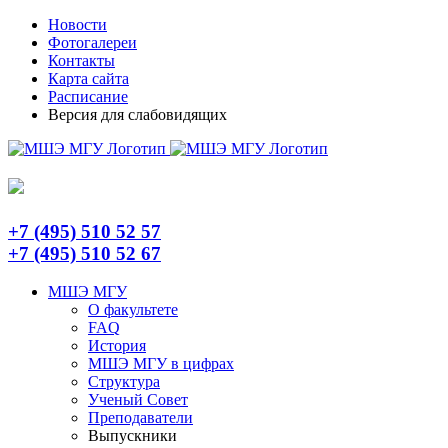
Skip
Telegram
Новости
to
Фотогалереи
content
Контакты
Карта сайта
Расписание
Версия для слабовидящих
+7 (495) 510 52 57
+7 (495) 510 52 67
МШЭ МГУ
О факультете
FAQ
История
МШЭ МГУ в цифрах
Структура
Ученый Совет
Преподаватели
Выпускники