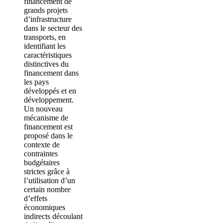
financement de
grands projets
d’infrastructure
dans le secteur des
transports, en
identifiant les
caractéristiques
distinctives du
financement dans
les pays
développés et en
développement.
Un nouveau
mécanisme de
financement est
proposé dans le
contexte de
contraintes
budgétaires
strictes grâce à
l’utilisation d’un
certain nombre
d’effets
économiques
indirects découlant