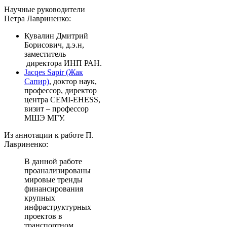
Научные руководители
Петра Лавриненко:
Кувалин Дмитрий
Борисович, д.э.н,
заместитель
директора ИНП РАН.
Jacqes Sapir (Жак
Сапир)
, доктор наук,
профессор, директор
центра CEMI-EHESS,
визит – профессор
МШЭ МГУ.
Из аннотации к работе П.
Лавриненко:
В данной работе
проанализированы
мировые тренды
финансирования
крупных
инфраструктурных
проектов в
транспортном