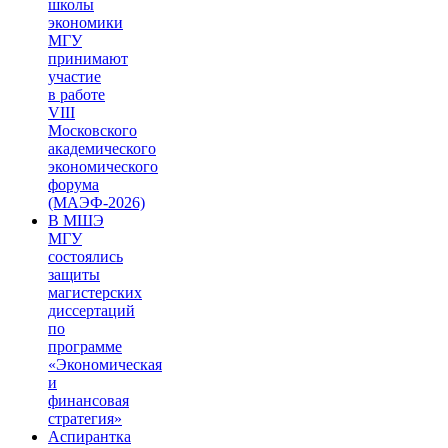
школы
экономики
МГУ
принимают
участие
в работе
VIII
Московского
академического
экономического
форума
(МАЭФ-2026)
В МШЭ
МГУ
состоялись
защиты
магистерских
диссертаций
по
программе
«Экономическая
и
финансовая
стратегия»
Аспирантка