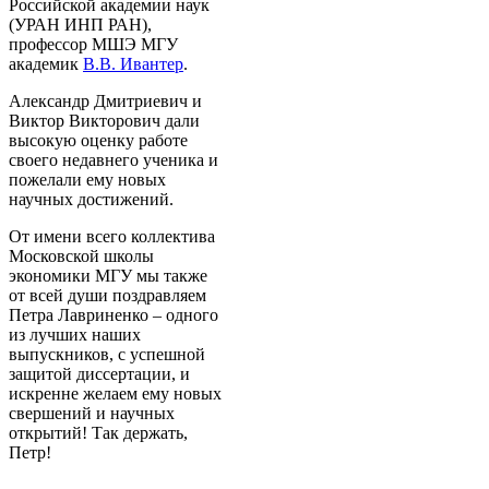
Российской академии наук
(УРАН ИНП РАН),
профессор МШЭ МГУ
академик
В.В. Ивантер
.
Александр Дмитриевич и
Виктор Викторович дали
высокую оценку работе
своего недавнего ученика и
пожелали ему новых
научных достижений.
От имени всего коллектива
Московской школы
экономики МГУ мы также
от всей души поздравляем
Петра Лавриненко – одного
из лучших наших
выпускников, с успешной
защитой диссертации, и
искренне желаем ему новых
свершений и научных
открытий! Так держать,
Петр!