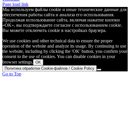
Page load link
Мы используем файлы cookie и иные технические данные для
обеспечения работы сайта и анализа его использования.
Продолжая использование сайта, включая нажатие кнопки
«OK», вы подтверждаете согласие с использованием cookie.
Вы можете отключить cookie в настройках браузера.
We use cookies and other technical data to ensure the proper
operation of the website and analyze its usage. By continuing to use
the website, including by clicking the 'OK' button, you confirm your
consent to the use of cookies. You can disable cookies in your
browser settings.
OK
Политика обработки Cookie-файлов / Cookie Policy
Go to Top