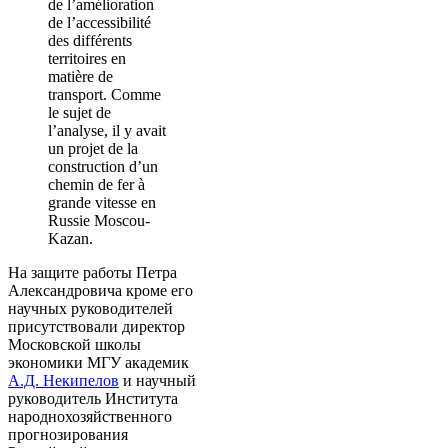
de l’amélioration
de l’accessibilité
des différents
territoires en
matière de
transport. Comme
le sujet de
l’analyse, il y avait
un projet de la
construction d’un
chemin de fer à
grande vitesse en
Russie Moscou-
Kazan.
На защите работы Петра
Александровича кроме его
научных руководителей
присутствовали директор
Московской школы
экономики МГУ академик
А.Д. Некипелов
и научный
руководитель Института
народнохозяйственного
прогнозирования