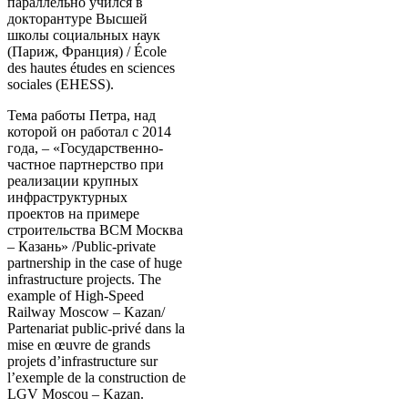
параллельно учился в
докторантуре Высшей
школы социальных наук
(Париж, Франция) / École
des hautes études en sciences
sociales (EHESS).
Тема работы Петра, над
которой он работал с 2014
года, – «Государственно-
частное партнерство при
реализации крупных
инфраструктурных
проектов на примере
строительства ВСМ Москва
– Казань» /Public-private
partnership in the case of huge
infrastructure projects. The
example of High-Speed
Railway Moscow – Kazan/
Partenariat public-privé dans la
mise en œuvre de grands
projets d’infrastructure sur
l’exemple de la construction de
LGV Moscou – Kazan.