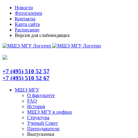
Skip
Telegram
Новости
to
Фотогалереи
content
Контакты
Карта сайта
Расписание
Версия для слабовидящих
+7 (495) 510 52 57
+7 (495) 510 52 67
МШЭ МГУ
О факультете
FAQ
История
МШЭ МГУ в цифрах
Структура
Ученый Совет
Преподаватели
Выпускники