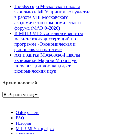
Профессора Московской школы
экономики МГУ принимают участие
в работе VIII Московского
академического экономического
форума (МАЭФ-2026)
В МШЭ МГУ состоялись защиты
магистерских диссертаций по
программе «Экономическая и
финансовая стратегия»
Аспирантка Московской школы
экономики Марина Микитчук
получила диплом кандидата
экономических наук.
Архив новостей
Архив
новостей
О факультете
FAQ
История
МШЭ МГУ в цифрах