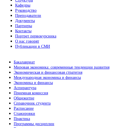
Структура
Кафедры
Руководство
Преподаватели
Документы
Партнеры
Контакты
Портрет первокурсника
О нас говорят
Публикации в СМИ
Бакалавриат
Мировая экономика: современные тенденции развития
Экономическая и финансовая стратегия
Международная экономика и финансы
Экономика и финансы
Аспирантура
Приемная комиссия
Общежитие
Справочник студента
Расписание
Стажировки
Практика
Программы дисциплин