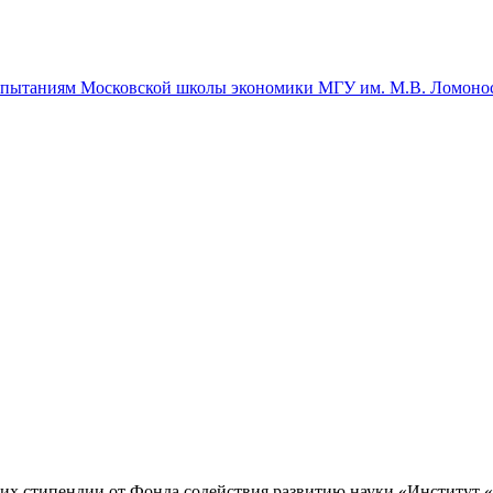
спытаниям Московской школы экономики МГУ им. М.В. Ломоно
х стипендии от Фонда содействия развитию науки «Институт 