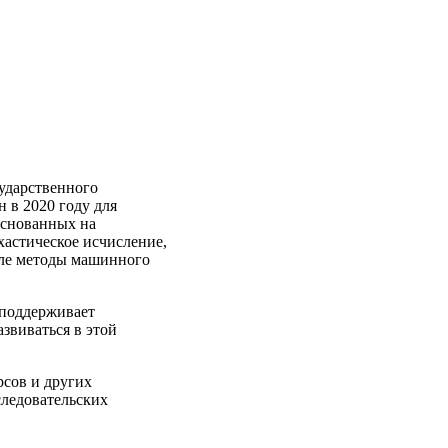
ударственного
 в 2020 году для
основанных на
хастическое исчисление,
сле методы машинного
 поддерживает
звиваться в этой
рсов и других
следовательских