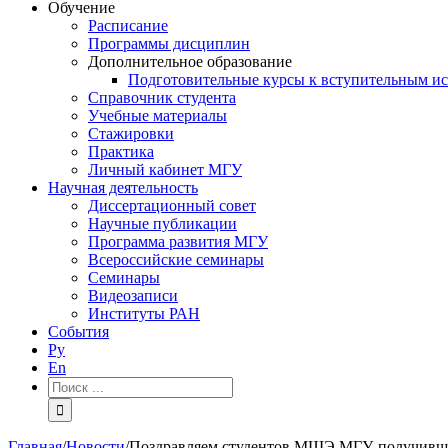
Обучение
Расписание
Программы дисциплин
Дополнительное образование
Подготовительные курсы к вступительным и
Справочник студента
Учебные материалы
Стажировки
Практика
Личный кабинет МГУ
Научная деятельность
Диссертационный совет
Научные публикации
Программа развития МГУ
Всероссийские семинары
Семинары
Видеозаписи
Институты РАН
События
Ру
En
Результат
поиска:
Главная
/
Новости
/
Поздравляем студентов МШЭ МГУ, получивши