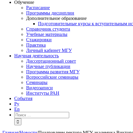
Обучение
Расписание
Программы дисциплин
Дополнительное образование
Подготовительные курсы к вступительным и
Справочник студента
Учебные материалы
Стажировки
Практика
Личный кабинет МГУ
Научная деятельность
Диссертационный совет
Научные публикации
Программа развития МГУ
Всероссийские семинары
Семинары
Видеозаписи
Институты РАН
События
Ру
En
Результат
поиска:
Главная
/
Новости
/
Поздравляем ректора МГУ академика Виктора