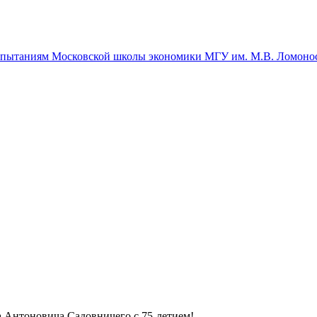
спытаниям Московской школы экономики МГУ им. М.В. Ломоно
 Антоновича Садовничего с 75-летием!