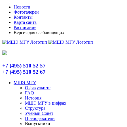
Skip
Telegram
Новости
to
Фотогалереи
content
Контакты
Карта сайта
Расписание
Версия для слабовидящих
+7 (495) 510 52 57
+7 (495) 510 52 67
МШЭ МГУ
О факультете
FAQ
История
МШЭ МГУ в цифрах
Структура
Ученый Совет
Преподаватели
Выпускники