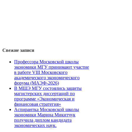
Свежие записи
Профессора Московской школы
экономики МГУ принимают участие
в работе VIII Московского
академического экономического
форума (МАЭФ-2026)
В МШЭ МГУ состоялись защиты
магистерских диссертаций по
программе «Экономическая и
финансовая стратегия»
Аспирантка Московской школы
экономики Марина Микитчук
получила диплом кандидата
экономических наук.