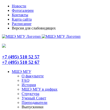
Skip
Telegram
Новости
to
Фотогалереи
content
Контакты
Карта сайта
Расписание
Версия для слабовидящих
+7 (495) 510 52 57
+7 (495) 510 52 67
МШЭ МГУ
О факультете
FAQ
История
МШЭ МГУ в цифрах
Структура
Ученый Совет
Преподаватели
Выпускники