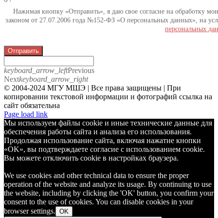
Нажимая кнопку «Отправить», я даю свое согласие на обработку мо
законом от 27.07.2006 года №152-ФЗ «О персональных данных», на усл
персональных да
Отправить
keyboard_arrow_left
Previous
Next
keyboard_arrow_right
© 2004-2024 МГУ МШЭ | Все права защищены | При
копировании текстовой информации и фотографий ссылка на
сайт обязательна
Telegram
Page load link
Мы используем файлы cookie и иные технические данные для
обеспечения работы сайта и анализа его использования.
Продолжая использование сайта, включая нажатие кнопки
«OK», вы подтверждаете согласие с использованием cookie.
Вы можете отключить cookie в настройках браузера.
We use cookies and other technical data to ensure the proper
operation of the website and analyze its usage. By continuing to use
the website, including by clicking the 'OK' button, you confirm your
consent to the use of cookies. You can disable cookies in your
browser settings.
OK