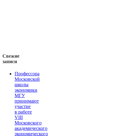
Свежие
записи
Профессора
Московской
школы
экономики
МГУ
принимают
участие
в работе
VIII
Московского
академического
экономического