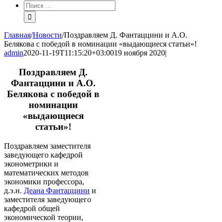
Результат
поиска:
Главная
/
Новости
/
Поздравляем Д. Фантаццини и А.О.
Белякова с победой в номинации «выдающиеся статьи»!
admin
2020-11-19T11:15:20+03:00
19 ноября 2020
|
Поздравляем Д.
Фантаццини и А.О.
Белякова с победой в
номинации
«выдающиеся
статьи»!
Поздравляем заместителя
заведующего кафедрой
эконометрики и
математических методов
экономики профессора,
д.э.н.
Деана Фантаццини
и
заместителя заведующего
кафедрой общей
экономической теории,