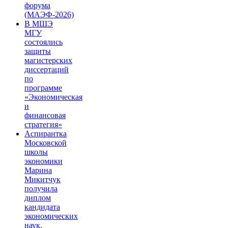
форума
(МАЭФ-2026)
В МШЭ
МГУ
состоялись
защиты
магистерских
диссертаций
по
программе
«Экономическая
и
финансовая
стратегия»
Аспирантка
Московской
школы
экономики
Марина
Микитчук
получила
диплом
кандидата
экономических
наук.