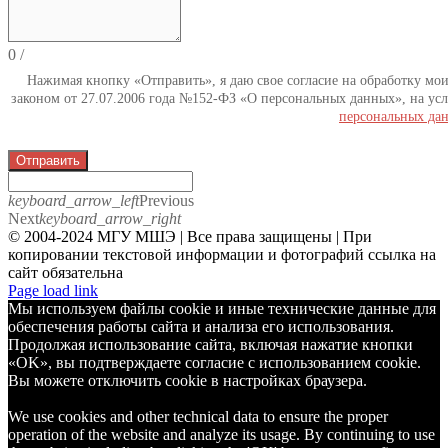
0
/
Нажимая кнопку «Отправить», я даю свое согласие на обработку мо
законом от 27.07.2006 года №152-ФЗ «О персональных данных», на усл
персональных да
Отправить
keyboard_arrow_left
Previous
Next
keyboard_arrow_right
© 2004-2024 МГУ МШЭ | Все права защищены | При
копировании текстовой информации и фотографий ссылка на
сайт обязательна
Telegram
Page load link
Мы используем файлы cookie и иные технические данные для
обеспечения работы сайта и анализа его использования.
Продолжая использование сайта, включая нажатие кнопки
«OK», вы подтверждаете согласие с использованием cookie.
Вы можете отключить cookie в настройках браузера.
We use cookies and other technical data to ensure the proper
operation of the website and analyze its usage. By continuing to use