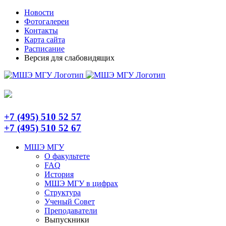
Skip
Telegram
Новости
to
Фотогалереи
content
Контакты
Карта сайта
Расписание
Версия для слабовидящих
+7 (495) 510 52 57
+7 (495) 510 52 67
МШЭ МГУ
О факультете
FAQ
История
МШЭ МГУ в цифрах
Структура
Ученый Совет
Преподаватели
Выпускники