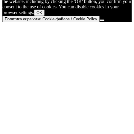
the website, including by clicking the 'OK' button, you confirm your
consent to the use of cookies. You can disable cookies in your
browser settings.
OK
Политика обработки Cookie-файлов / Cookie Policy
Go
to
Top