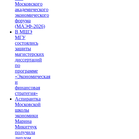
Московского
академического
экономического
форума
(МАЭФ-2026)
В МШЭ
МГУ
состоялись
защиты
магистерских
диссертаций
по
программе
«Экономическая
и
финансовая
стратегия»
Аспирантка
Московской
школы
экономики
Марина
Микитчук
получила
диплом