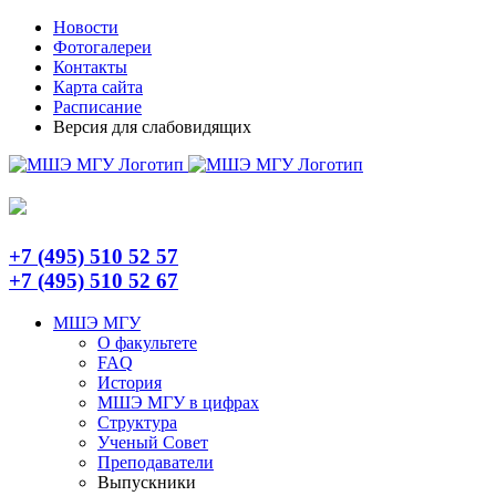
Skip
Telegram
Новости
to
Фотогалереи
content
Контакты
Карта сайта
Расписание
Версия для слабовидящих
+7 (495) 510 52 57
+7 (495) 510 52 67
МШЭ МГУ
О факультете
FAQ
История
МШЭ МГУ в цифрах
Структура
Ученый Совет
Преподаватели
Выпускники