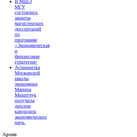
В МШЭ
МГУ
состоялись
защиты
магистерских
диссертаций
по
программе
«Экономическая
и
финансовая
стратегия»
Аспирантка
Московской
школы
экономики
Марина
Микитчук
получила
диплом
кандидата
экономических
наук.
Архив