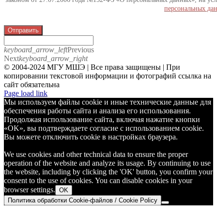
персональных да
Отправить
keyboard_arrow_left
Previous
Next
keyboard_arrow_right
© 2004-2024 МГУ МШЭ | Все права защищены | При
копировании текстовой информации и фотографий ссылка на
сайт обязательна
Telegram
Page load link
Мы используем файлы cookie и иные технические данные для
обеспечения работы сайта и анализа его использования.
Продолжая использование сайта, включая нажатие кнопки
«OK», вы подтверждаете согласие с использованием cookie.
Вы можете отключить cookie в настройках браузера.
We use cookies and other technical data to ensure the proper
operation of the website and analyze its usage. By continuing to use
the website, including by clicking the 'OK' button, you confirm your
consent to the use of cookies. You can disable cookies in your
browser settings.
OK
Политика обработки Cookie-файлов / Cookie Policy
Go