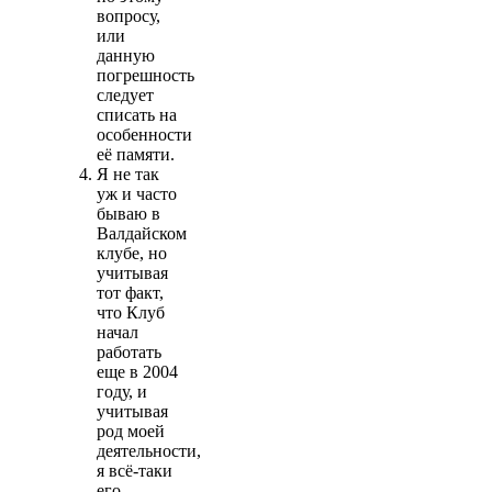
вопросу,
или
данную
погрешность
следует
списать на
особенности
её памяти.
Я не так
уж и часто
бываю в
Валдайском
клубе, но
учитывая
тот факт,
что Клуб
начал
работать
еще в 2004
году, и
учитывая
род моей
деятельности,
я всё-таки
его