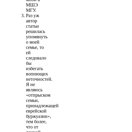
МШЭ
МГУ.
Раз уж
автор
статьи
решилась
упомянуть
о моей
семье, то
ей
следовало
бы
избегать
вопиющих
неточностей.
Я не
являюсь
«отпрыском
семьи,
принадлежащей
еврейской
буржуазии»,
тем более,
что от