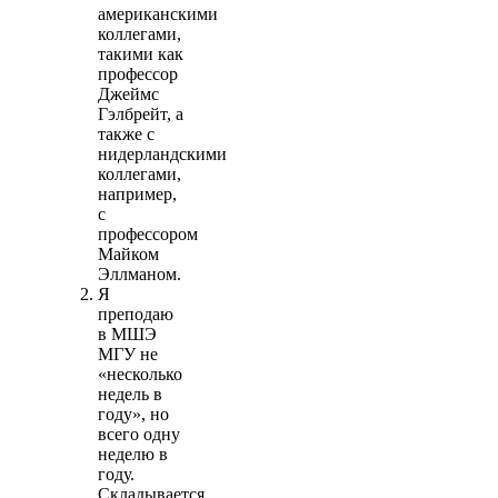
американскими
коллегами,
такими как
профессор
Джеймс
Гэлбрейт, а
также с
нидерландскими
коллегами,
например,
с
профессором
Майком
Эллманом.
Я
преподаю
в МШЭ
МГУ не
«несколько
недель в
году», но
всего одну
неделю в
году.
Складывается