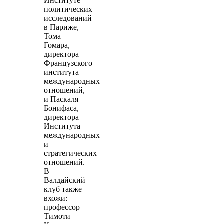
Институте
политических
исследований
в Париже,
Тома
Гомара,
директора
Французского
института
международных
отношений,
и Паскаля
Бонифаса,
директора
Института
международных
и
стратегических
отношений.
В
Валдайский
клуб также
вхожи:
профессор
Тимоти