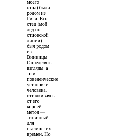
моего
отца) были
родом из
Риги. Его
отец (мой
дед по
отцовской
линии)
был родом
из
Винницы.
Определять
взгляды, а
то и
поведенческие
установки
человека,
отталкиваясь
от его
корней –
метод —
типичный
для
сталинских
времен. Но