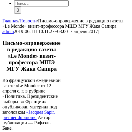
Результат
поиска:
Главная
/
Новости
/
Письмо-опровержение в редакцию газеты
«Le Monde» визит-профессора МШЭ МГУ Жака Сапира
admin
2019-06-11T10:11:27+03:00
17 апреля 2017
|
Письмо-опровержение
в редакцию газеты
«Le Monde» визит-
профессора МШЭ
МГУ Жака Сапира
Во французской ежедневной
газете «Le Monde» от 12
апреля с. г. в рубрике
«Политика. Президентские
выборы во Франции»
опубликован материал под
заголовком
«Jacques Sapir,
premier du «non».
Автор
публикации — Рафаэль
Баке.