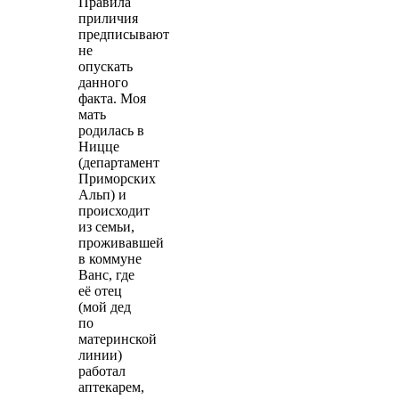
Правила
приличия
предписывают
не
опускать
данного
факта. Моя
мать
родилась в
Ницце
(департамент
Приморских
Альп) и
происходит
из семьи,
проживавшей
в коммуне
Ванс, где
её отец
(мой дед
по
материнской
линии)
работал
аптекарем,