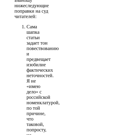
Выношу
нижеследующие
поправки на суд
читателей:
Сама
шапка
статьи
задает тон
повествованию
и
предвещает
изобилие
фактических
неточностей.
Я не
«имею
дело» с
российской
номенклатурой,
по той
причине,
что
таковой,
попросту,