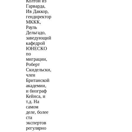
Колтон из
Гарварда,
Ив Даккор,
гендиректор
МККК,
Рауль
Дельгадо,
заведующий
кафедрой
ЮНЕСКО
по
миграции,
Роберт
Скидельски,
член
Британской
академии,
и биограф
Кейнса, и
т.д. На
самом
деле, более
ста
экспертов
регулярно