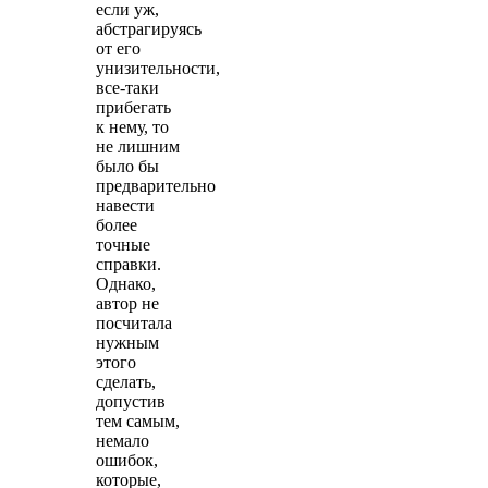
если уж,
абстрагируясь
от его
унизительности,
все-таки
прибегать
к нему, то
не лишним
было бы
предварительно
навести
более
точные
справки.
Однако,
автор не
посчитала
нужным
этого
сделать,
допустив
тем самым,
немало
ошибок,
которые,