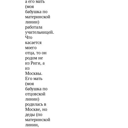
а его мать
(моя
бабушка по
материнской
линии)
работала
учительницей.
Что
касается
моего
отца, то он
родом не
из Риги, а
из
Москвы.
Его мать
(моя
бабушка по
отцовской
линии)
родилась в
Москве, но
деды (по
материнской
линии,