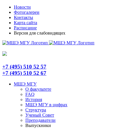
Skip
Telegram
Новости
to
Фотогалереи
content
Контакты
Карта сайта
Расписание
Версия для слабовидящих
+7 (495) 510 52 57
+7 (495) 510 52 67
МШЭ МГУ
О факультете
FAQ
История
МШЭ МГУ в цифрах
Структура
Ученый Совет
Преподаватели
Выпускники