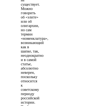
не
существует.
Можно
говорить
об «элите»
или об
олигархии,
но сам
термин
«номенклатура»,
возникающий
как в
шапке, так,
неоднократно
и в самой
статье,
абсолютно
неверен,
поскольку
относится
к
советскому
периоду
российской
истории.