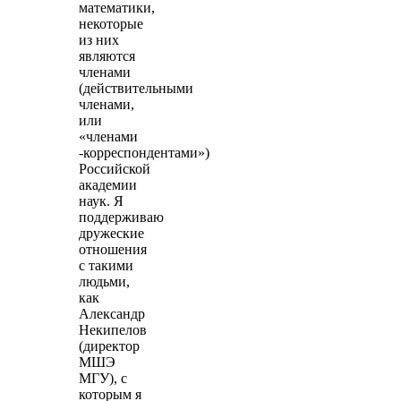
математики,
некоторые
из них
являются
членами
(действительными
членами,
или
«членами
-корреспондентами»)
Российской
академии
наук. Я
поддерживаю
дружеские
отношения
с такими
людьми,
как
Александр
Некипелов
(директор
МШЭ
МГУ), с
которым я