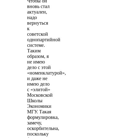
Чтобы он
вновь стал
актуален,
надо
вернуться
к
советской
однопартийной
системе.
Таким
образом, я
не имею
дело с этой
«номенклатурой»,
и даже не
имею дело
с «элитой»
Московской
Школы
Экономики
МГУ. Такая
формулировка,
замечу,
оскорбительна,
поскольку