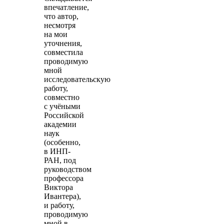
впечатление,
что автор,
несмотря
на мои
уточнения,
совместила
проводимую
мной
исследовательскую
работу,
совместно
с учёными
Российской
академии
наук
(особенно,
в ИНП-
РАН, под
руководством
профессора
Виктора
Ивантера),
и работу,
проводимую
мной в