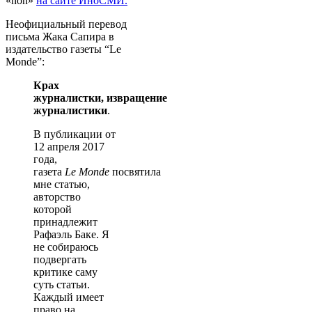
«non»
на сайте ИноСМИ.
Неофициальный перевод
письма Жака Сапира в
издательство газеты “Le
Monde”:
Крах
журналистки,
извращение
журналистики
.
В публикации от
12 апреля 2017
года,
газета
Le
Monde
посвятила
мне статью,
авторство
которой
принадлежит
Рафаэль Баке. Я
не собираюсь
подвергать
критике саму
суть статьи.
Каждый имеет
право на