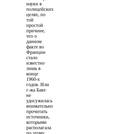
науки в
полицейских
целях, по
той
простой
причине,
что о
данном
факте во
Франции
стало
известно
лишь в
конце
1960-х
годов. Или
г-жа Баке
не
удосужилась
внимательно
прочитать
источники,
которыми
располагала
по этому