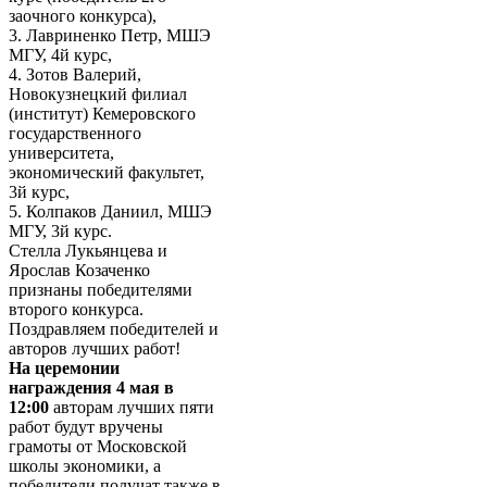
заочного конкурса),
3. Лавриненко Петр, МШЭ
МГУ, 4й курс,
4. Зотов Валерий,
Новокузнецкий филиал
(институт) Кемеровского
государственного
университета,
экономический факультет,
3й курс,
5. Колпаков Даниил, МШЭ
МГУ, 3й курс.
Стелла Лукьянцева и
Ярослав Козаченко
признаны победителями
второго конкурса.
Поздравляем победителей и
авторов лучших работ!
На церемонии
награждения 4 мая в
12:00
авторам лучших пяти
работ будут вручены
грамоты от Московской
школы экономики, а
победители получат также в