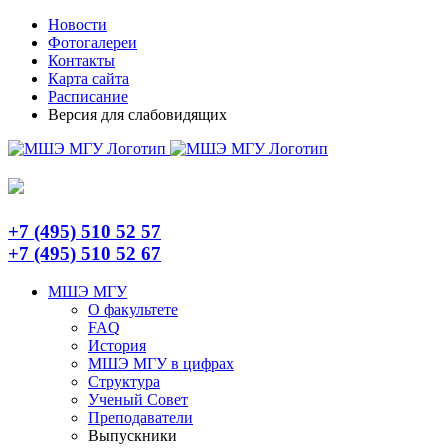
Skip
Telegram
Новости
to
Фотогалереи
content
Контакты
Карта сайта
Расписание
Версия для слабовидящих
+7 (495) 510 52 57
+7 (495) 510 52 67
МШЭ МГУ
О факультете
FAQ
История
МШЭ МГУ в цифрах
Структура
Ученый Совет
Преподаватели
Выпускники