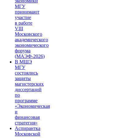
экономики
МГУ
принимают
участие
в работе
VIII
Московского
академического
экономического
форума
(МАЭФ-2026)
В МШЭ
МГУ
состоялись
защиты
магистерских
диссертаций
по
программе
«Экономическая
и
финансовая
стратегия»
Аспирантка
Московской