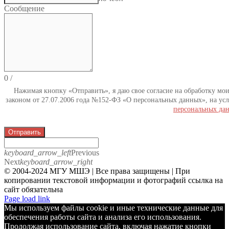
Сообщение
0
/
Нажимая кнопку «Отправить», я даю свое согласие на обработку мо
законом от 27.07.2006 года №152-ФЗ «О персональных данных», на усл
персональных да
Отправить
keyboard_arrow_left
Previous
Next
keyboard_arrow_right
© 2004-2024 МГУ МШЭ | Все права защищены | При
копировании текстовой информации и фотографий ссылка на
сайт обязательна
Telegram
Page load link
Мы используем файлы cookie и иные технические данные для
обеспечения работы сайта и анализа его использования.
Продолжая использование сайта, включая нажатие кнопки