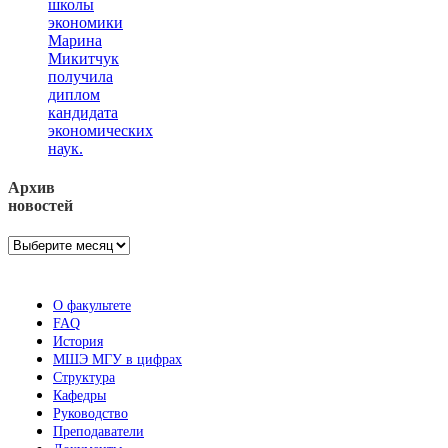
школы
экономики
Марина
Микитчук
получила
диплом
кандидата
экономических
наук.
Архив
новостей
Архив
новостей
О факультете
FAQ
История
МШЭ МГУ в цифрах
Структура
Кафедры
Руководство
Преподаватели