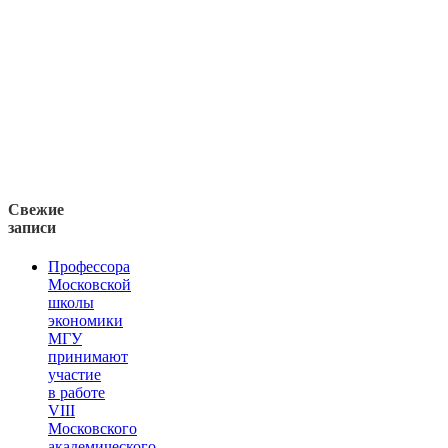
Свежие
записи
Профессора
Московской
школы
экономики
МГУ
принимают
участие
в работе
VIII
Московского
академического