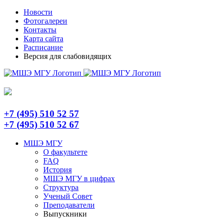
Skip
Telegram
Новости
to
Фотогалереи
content
Контакты
Карта сайта
Расписание
Версия для слабовидящих
+7 (495) 510 52 57
+7 (495) 510 52 67
МШЭ МГУ
О факультете
FAQ
История
МШЭ МГУ в цифрах
Структура
Ученый Совет
Преподаватели
Выпускники