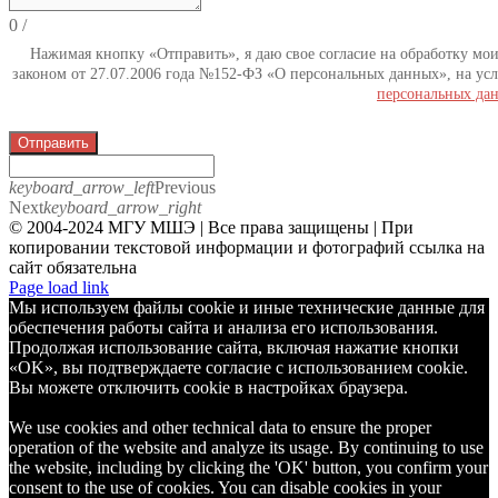
0
/
Нажимая кнопку «Отправить», я даю свое согласие на обработку мо
законом от 27.07.2006 года №152-ФЗ «О персональных данных», на усл
персональных да
Отправить
keyboard_arrow_left
Previous
Next
keyboard_arrow_right
© 2004-2024 МГУ МШЭ | Все права защищены | При
копировании текстовой информации и фотографий ссылка на
сайт обязательна
Telegram
Page load link
Мы используем файлы cookie и иные технические данные для
обеспечения работы сайта и анализа его использования.
Продолжая использование сайта, включая нажатие кнопки
«OK», вы подтверждаете согласие с использованием cookie.
Вы можете отключить cookie в настройках браузера.
We use cookies and other technical data to ensure the proper
operation of the website and analyze its usage. By continuing to use
the website, including by clicking the 'OK' button, you confirm your
consent to the use of cookies. You can disable cookies in your