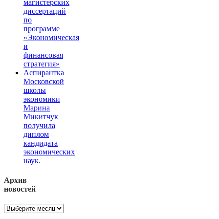
магистерских
диссертаций
по
программе
«Экономическая
и
финансовая
стратегия»
Аспирантка
Московской
школы
экономики
Марина
Микитчук
получила
диплом
кандидата
экономических
наук.
Архив
новостей
Архив
новостей