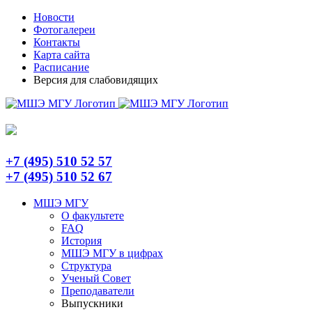
Skip
Telegram
Новости
to
Фотогалереи
content
Контакты
Карта сайта
Расписание
Версия для слабовидящих
+7 (495) 510 52 57
+7 (495) 510 52 67
МШЭ МГУ
О факультете
FAQ
История
МШЭ МГУ в цифрах
Структура
Ученый Совет
Преподаватели
Выпускники