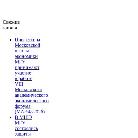
Свежие
записи
Профессора
Московской
школы
экономики
МГУ
принимают
участие
в работе
VIII
Московского
академического
экономического
форума
(МАЭФ-2026)
В МШЭ
МГУ
состоялись
защиты