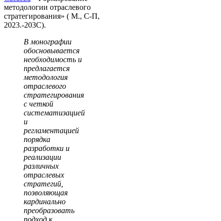
методологии отраслевого
стратегирования» ( М., С-П,
2023.-203С).
В монографии
обосновывается
необходимость и
предлагается
методология
отраслевого
стратегирования
с четкой
систематизацией
и
регламентацией
порядка
разработки и
реализации
различных
отраслевых
стратегий,
позволяющая
кардинально
преобразовать
подход к