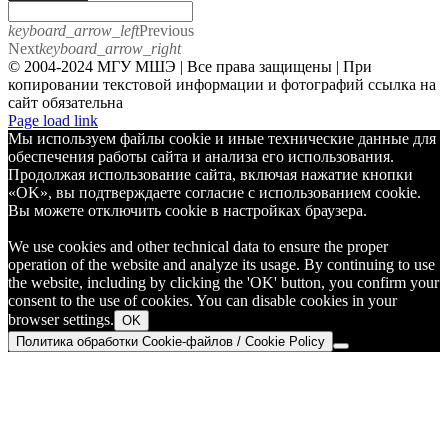
keyboard_arrow_left
Previous
Next
keyboard_arrow_right
© 2004-2024 МГУ МШЭ | Все права защищены | При
копировании текстовой информации и фотографий ссылка на
сайт обязательна
Telegram
Page load link
Мы используем файлы cookie и иные технические данные для
обеспечения работы сайта и анализа его использования.
Продолжая использование сайта, включая нажатие кнопки
«OK», вы подтверждаете согласие с использованием cookie.
Вы можете отключить cookie в настройках браузера.
We use cookies and other technical data to ensure the proper
operation of the website and analyze its usage. By continuing to use
the website, including by clicking the 'OK' button, you confirm your
consent to the use of cookies. You can disable cookies in your
browser settings.
OK
Политика обработки Cookie-файлов / Cookie Policy
Go
to
Top