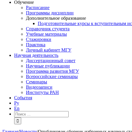
Обучение
Расписание
Программы дисциплин
Дополнительное образование
Подготовительные курсы к вступительным и
Справочник студента
Учебные материалы
Стажировки
Практика
Личный кабинет МГУ
Научная деятельность
Диссертационный совет
Научные публикации
Программа развития МГУ
Всероссийские семинары
Семинары
Видеозаписи
Институты РАН
События
Ру
En
Результат
поиска:
Главная
/
Новости
/
Опубликован сборник избранных научных ста