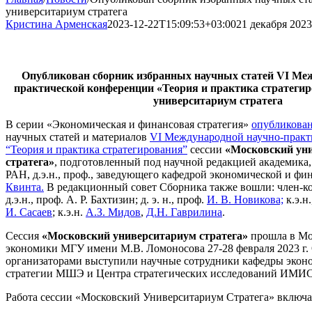
университариум стратега
Кристина Арменская
2023-12-22T15:09:53+03:00
21 декабря 2023
Опубликован сборник избранных научных статей VI Ме
практической конференции «Теория и практика стратеги
университариум стратега
В серии «Экономическая и финансовая стратегия»
опубликован
научных статей и материалов
VI Международной научно-практ
“Теория и практика стратегирования”
сессии
«Московский ун
стратега»
, подготовленный под научной редакцией академика
РАН, д.э.н., проф., заведующего кафедрой экономической и фи
Квинта.
В редакционный совет Сборника также вошли: член-к
д.э.н., проф. А. Р. Бахтизин; д. э. н., проф.
И. В. Новикова;
к.э.н
И. Сасаев
; к.э.н.
А.З. Мидов
,
Д.Н. Гаврилина
.
Сессия
«Московский университариум стратега»
прошла в Мо
экономики МГУ имени М.В. Ломоносова 27-28 февраля 2023 г
организаторами выступили научные сотрудники кафедры экон
стратегии МШЭ и Центра стратегических исследований ИМИ
Работа сессии «Московский Университариум Стратега» включал