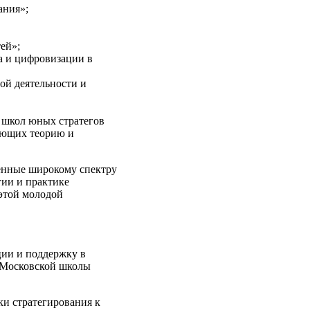
ания»;
ей»;
а и цифровизации в
ой деятельности и
 школ юных стратегов
ующих теорию и
щенные широкому спектру
гии и практике
 этой молодой
ции и поддержку в
 Московской школы
ки стратегирования к