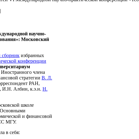
|
ждународной научно-
рования»: Московский
 сборник
избранных
ической конференции
иверситариум
, Иностранного члена
нансовой стратегии
В. Л.
орреспондент РАН,
., И.Н. Албин, к.э.н.
Н.
сковской школе
. Основными
омической и финансовой
СС МГУ.
а в себя: