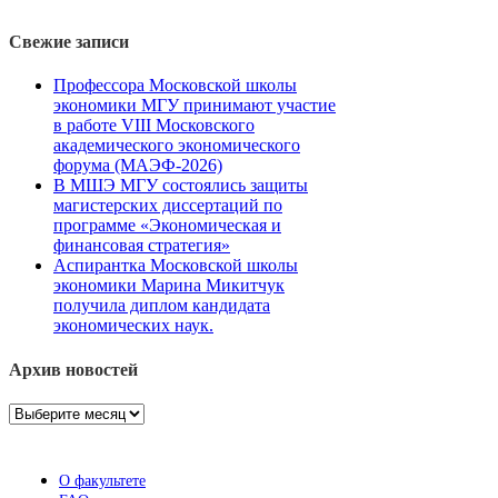
Свежие записи
Профессора Московской школы
экономики МГУ принимают участие
в работе VIII Московского
академического экономического
форума (МАЭФ-2026)
В МШЭ МГУ состоялись защиты
магистерских диссертаций по
программе «Экономическая и
финансовая стратегия»
Аспирантка Московской школы
экономики Марина Микитчук
получила диплом кандидата
экономических наук.
Архив новостей
Архив
новостей
О факультете