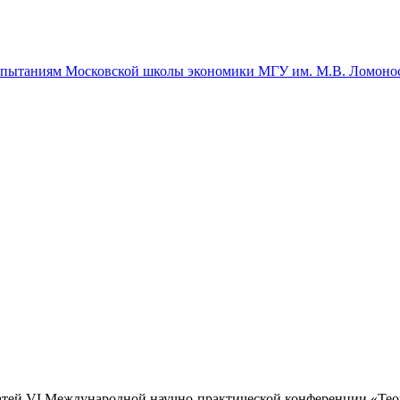
спытаниям Московской школы экономики МГУ им. М.В. Ломоно
тей VI Международной научно-практической конференции «Теор