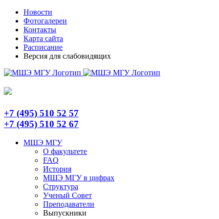
Skip
Telegram
Новости
to
Фотогалереи
content
Контакты
Карта сайта
Расписание
Версия для слабовидящих
+7 (495) 510 52 57
+7 (495) 510 52 67
МШЭ МГУ
О факультете
FAQ
История
МШЭ МГУ в цифрах
Структура
Ученый Совет
Преподаватели
Выпускники