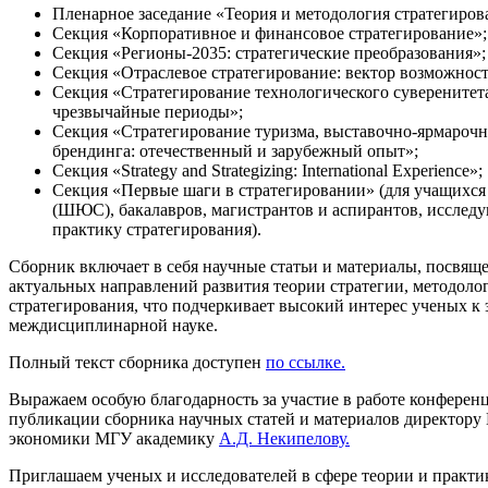
Пленарное заседание «Теория и методология стратегиров
Секция «Корпоративное и финансовое стратегирование»;
Секция «Регионы-2035: стратегические преобразования»;
Секция «Отраслевое стратегирование: вектор возможност
Секция «Стратегирование технологического суверенитет
чрезвычайные периоды»;
Секция «Стратегирование туризма, выставочно-ярмарочн
брендинга: отечественный и зарубежный опыт»;
Секция «Strategy and Strategizing: International Experience»;
Секция «Первые шаги в стратегировании» (для учащихся
(ШЮС), бакалавров, магистрантов и аспирантов, исслед
практику стратегирования).
Сборник включает в себя научные статьи и материалы, посвя
актуальных направлений развития теории стратегии, методоло
стратегирования, что подчеркивает высокий интерес ученых к
междисциплинарной науке.
Полный текст сборника доступен
по ссылке.
Выражаем особую благодарность за участие в работе конферен
публикации сборника научных статей и материалов директору
экономики МГУ академику
А.Д. Некипелову.
Приглашаем ученых и исследователей в сфере теории и практи