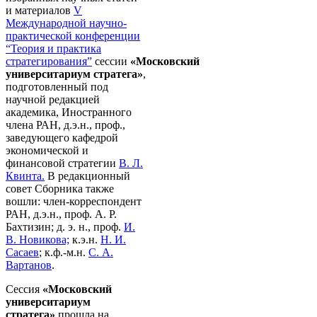
и материалов
V
Международной научно-
практической конференции
“Теория и практика
стратегирования”
сессии
«Московский
университариум стратега»
,
подготовленный под
научной редакцией
академика, Иностранного
члена РАН, д.э.н., проф.,
заведующего кафедрой
экономической и
финансовой стратегии
В. Л.
Квинта.
В редакционный
совет Сборника также
вошли: член-корреспондент
РАН, д.э.н., проф. А. Р.
Бахтизин; д. э. н., проф.
И.
В. Новикова;
к.э.н.
Н. И.
Сасаев
; к.ф.-м.н.
С. А.
Вартанов
.
Сессия
«Московский
университариум
стратега»
прошла на