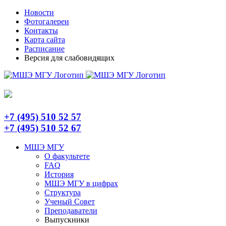
Skip
Telegram
Новости
to
Фотогалереи
content
Контакты
Карта сайта
Расписание
Версия для слабовидящих
+7 (495) 510 52 57
+7 (495) 510 52 67
МШЭ МГУ
О факультете
FAQ
История
МШЭ МГУ в цифрах
Структура
Ученый Совет
Преподаватели
Выпускники