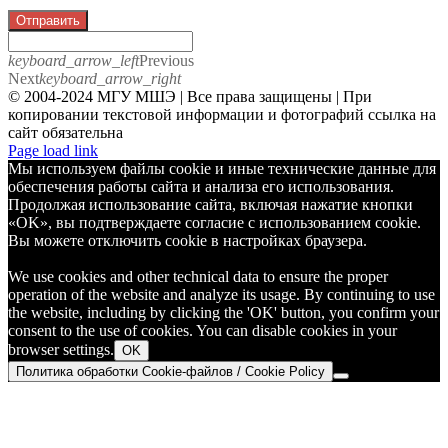
Отправить
keyboard_arrow_left
Previous
Next
keyboard_arrow_right
© 2004-2024 МГУ МШЭ | Все права защищены | При
копировании текстовой информации и фотографий ссылка на
сайт обязательна
Telegram
Page load link
Мы используем файлы cookie и иные технические данные для
обеспечения работы сайта и анализа его использования.
Продолжая использование сайта, включая нажатие кнопки
«OK», вы подтверждаете согласие с использованием cookie.
Вы можете отключить cookie в настройках браузера.
We use cookies and other technical data to ensure the proper
operation of the website and analyze its usage. By continuing to use
the website, including by clicking the 'OK' button, you confirm your
consent to the use of cookies. You can disable cookies in your
browser settings.
OK
Политика обработки Cookie-файлов / Cookie Policy
Go
to
Top