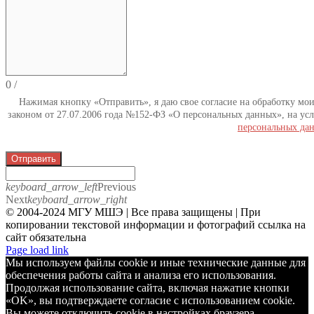
0
/
Нажимая кнопку «Отправить», я даю свое согласие на обработку мо
законом от 27.07.2006 года №152-ФЗ «О персональных данных», на усл
персональных да
Отправить
keyboard_arrow_left
Previous
Next
keyboard_arrow_right
© 2004-2024 МГУ МШЭ | Все права защищены | При
копировании текстовой информации и фотографий ссылка на
сайт обязательна
Telegram
Page load link
Мы используем файлы cookie и иные технические данные для
обеспечения работы сайта и анализа его использования.
Продолжая использование сайта, включая нажатие кнопки
«OK», вы подтверждаете согласие с использованием cookie.
Вы можете отключить cookie в настройках браузера.