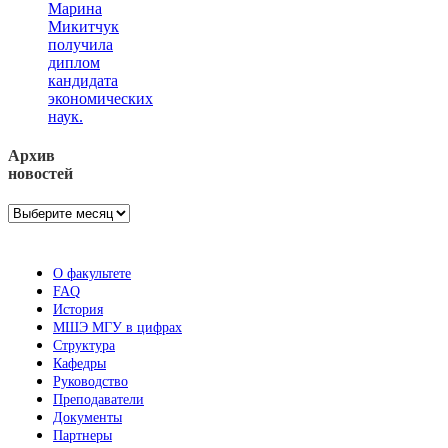
Марина
Микитчук
получила
диплом
кандидата
экономических
наук.
Архив
новостей
Архив
новостей
О факультете
FAQ
История
МШЭ МГУ в цифрах
Структура
Кафедры
Руководство
Преподаватели
Документы
Партнеры