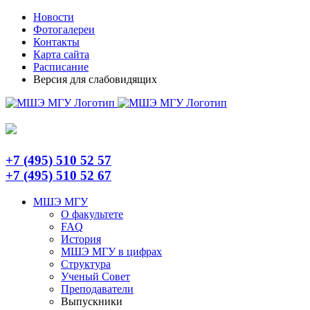
Skip
Telegram
Новости
to
Фотогалереи
content
Контакты
Карта сайта
Расписание
Версия для слабовидящих
+7 (495) 510 52 57
+7 (495) 510 52 67
МШЭ МГУ
О факультете
FAQ
История
МШЭ МГУ в цифрах
Структура
Ученый Совет
Преподаватели
Выпускники