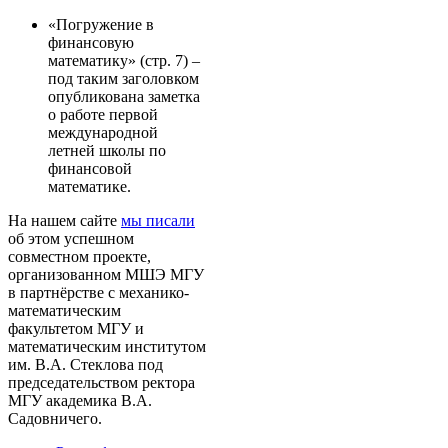
«Погружение в
финансовую
математику» (стр. 7) –
под таким заголовком
опубликована заметка
о работе первой
международной
летней школы по
финансовой
математике.
На нашем сайте
мы писали
об этом успешном
совместном проекте,
организованном МШЭ МГУ
в партнёрстве с механико-
математическим
факультетом МГУ и
математическим институтом
им. В.А. Стеклова под
председательством ректора
МГУ академика В.А.
Садовничего.