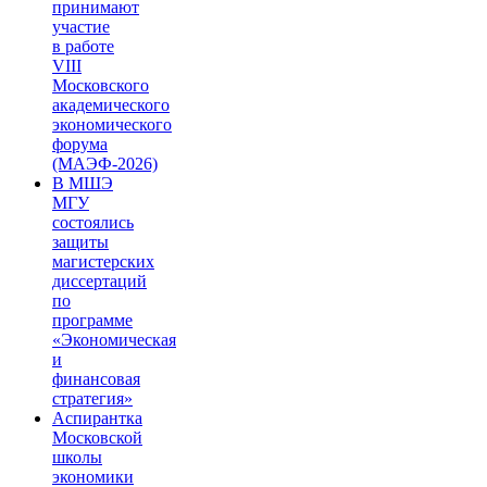
принимают
участие
в работе
VIII
Московского
академического
экономического
форума
(МАЭФ-2026)
В МШЭ
МГУ
состоялись
защиты
магистерских
диссертаций
по
программе
«Экономическая
и
финансовая
стратегия»
Аспирантка
Московской
школы
экономики