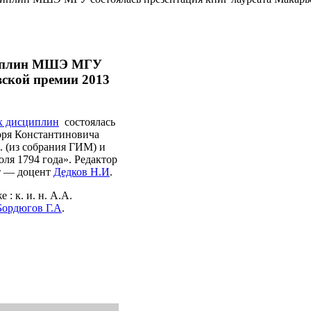
циплин МШЭ МГУ
вской премии 2013
х дисциплин
состоялась
оря Константиновича
. (из собрания ГИМ) и
ля 1794 года». Редактор
нт — доцент
Дедков Н.И
.
: к. и. н. А.А.
 Бордюгов Г.А
.