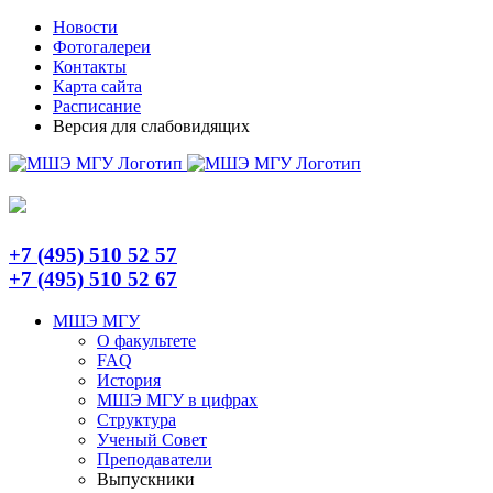
Skip
Telegram
Новости
to
Фотогалереи
content
Контакты
Карта сайта
Расписание
Версия для слабовидящих
+7 (495) 510 52 57
+7 (495) 510 52 67
МШЭ МГУ
О факультете
FAQ
История
МШЭ МГУ в цифрах
Структура
Ученый Совет
Преподаватели
Выпускники