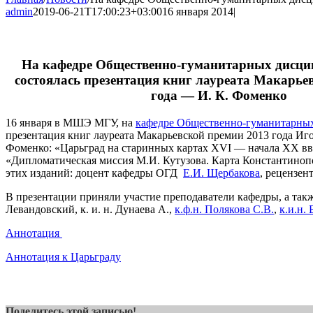
admin
2019-06-21T17:00:23+03:00
16 января 2014
|
На кафедре Общественно-гуманитарных дис
состоялась презентация книг лауреата Макарье
года — И. К. Фоменко
16 января в МШЭ МГУ, на
кафедре Общественно-гуманитарны
презентация книг лауреата Макарьевской премии 2013 года Иг
Фоменко: «Царьград на старинных картах XVI — начала XX вв
«Дипломатическая миссия М.И. Кутузова. Карта Константинопо
этих изданий: доцент кафедры ОГД
Е.И. Щербакова
, рецензе
В презентации приняли участие преподаватели кафедры, а также 
Левандовский, к. и. н. Дунаева А.,
к.ф.н. Полякова С.В.
,
к.и.н.
Аннотация
Аннотация к Царьграду
Поделитесь этой записью!