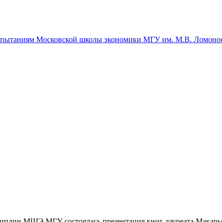
спытаниям Московской школы экономики МГУ им. М.В. Ломоно
иплин МШЭ МГУ состоялась презентация книг лауреата Макарье