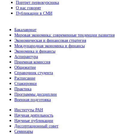
Портрет первокурсника
О нас говорят
Публикации в СМИ
Бакалавриат
Мировая экономика: современные тенденции развития
Экономическая и финансовая стратегия
Международная экономика и финансы
Экономика и финансы
Аспирантура
Приемная комиссия
Общежитие
Справочник студента
Расписание
Стажировки
Практика
Программы дисциплин
Военная подготовка
Институты РАН
Научная деятельность
Научные публикации
Диссертационный совет
Семинары