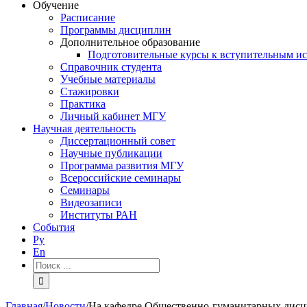
Обучение
Расписание
Программы дисциплин
Дополнительное образование
Подготовительные курсы к вступительным и
Справочник студента
Учебные материалы
Стажировки
Практика
Личный кабинет МГУ
Научная деятельность
Диссертационный совет
Научные публикации
Программа развития МГУ
Всероссийские семинары
Семинары
Видеозаписи
Институты РАН
События
Ру
En
Результат
поиска:
Главная
/
Новости
/
На кафедре Общественно-гуманитарных дисц