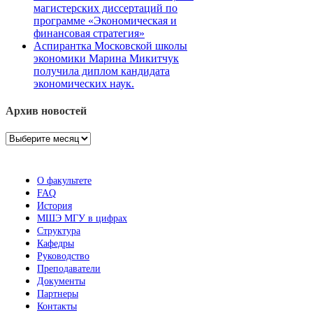
магистерских диссертаций по
программе «Экономическая и
финансовая стратегия»
Аспирантка Московской школы
экономики Марина Микитчук
получила диплом кандидата
экономических наук.
Архив новостей
Архив
новостей
О факультете
FAQ
История
МШЭ МГУ в цифрах
Структура
Кафедры
Руководство
Преподаватели
Документы
Партнеры
Контакты