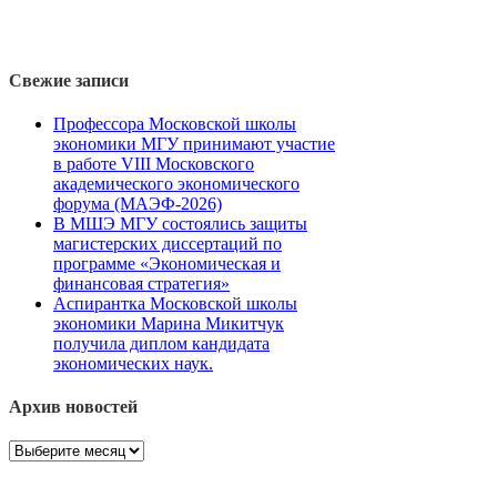
Свежие записи
Профессора Московской школы
экономики МГУ принимают участие
в работе VIII Московского
академического экономического
форума (МАЭФ-2026)
В МШЭ МГУ состоялись защиты
магистерских диссертаций по
программе «Экономическая и
финансовая стратегия»
Аспирантка Московской школы
экономики Марина Микитчук
получила диплом кандидата
экономических наук.
Архив новостей
Архив
новостей