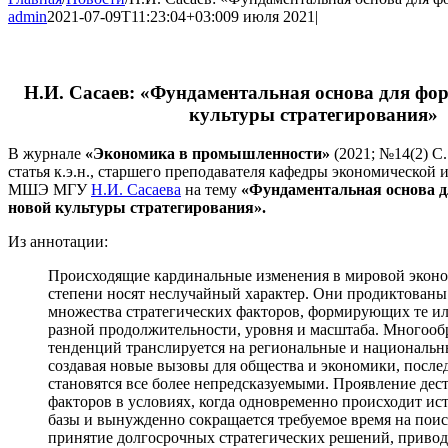
admin
2021-07-09T11:23:04+03:00
9 июля 2021
|
Н.И. Сасаев: «Фундаментальная основа для фо
культуры стратегирования»
В журнале
«Экономика в промышленности»
(2021; №14(2) С
статья к.э.н., старшего преподавателя кафедры экономической 
МШЭ МГУ
Н.И. Сасаева
на тему
«Фундаментальная основа 
новой культуры стратегирования».
Из аннотации:
Происходящие кардинальные изменения в мировой эконо
степени носят неслучайный характер. Они продиктован
множества стратегических факторов, формирующих те и
разной продолжительности, уровня и масштаба. Многооб
тенденций транслируется на региональные и национальн
создавая новые вызовы для общества и экономики, после
становятся все более непредсказуемыми. Проявление де
факторов в условиях, когда одновременно происходит ис
базы и вынужденно сокращается требуемое время на поис
принятие долгосрочных стратегических решений, приводи