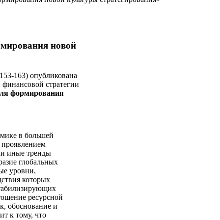
рмирования новой
.153-163) опубликована
и финансовой стратегии
для формирования
мике в большей
ы проявлением
ли иные тренды
разие глобальных
ые уровни,
дствия которых
стабилизирующих
тощение ресурсной
к, обоснование и
т к тому, что