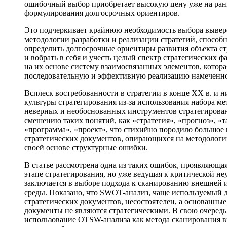
ошибочный выбор приобретает высокую цену уже на ран
формулирования долгосрочных ориентиров.
Это подчеркивает крайнюю необходимость выбора выве
методологии разработки и реализации стратегий, способ
определить долгосрочные ориентиры развития объекта ст
и вобрать в себя и учесть целый спектр стратегических ф
на их основе систему взаимосвязанных элементов, котора
последовательную и эффективную реализацию намеченн
Всплеск востребованности в стратегии в конце XX в. и н
культуры стратегирования из-за использования набора м
неверных и необоснованных инструментов стратегирова
смешению таких понятий, как «стратегия», «прогноз», «т
«программа», «проект», что стихийно породило большое 
стратегических документов, опирающихся на методолог
своей основе структурные ошибки.
В статье рассмотрена одна из таких ошибок, проявляюща
этапе стратегирования, но уже ведущая к критической неу
заключается в выборе подхода к сканированию внешней 
среды. Показано, что SWOT-анализ, чаще используемый д
стратегических документов, несостоятелен, а основанные 
документы не являются стратегическими. В свою очередь
использование OTSW-анализа как метода сканирования 