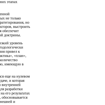
них этапах
ренной
ных не только
ратегирования, но
акторов, выстроить
я обеспечит
ой доктрины.
изкий уровень
етодологически
ния привел к
актика», «план»,
количество
ию, имеющую в
яся еще на нулевом
даче, и которая
и внутренней
ля разработки
на его результатах
, обосновывается
внешней и