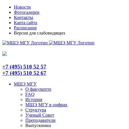
Skip
Telegram
Новости
to
Фотогалереи
content
Контакты
Карта сайта
Расписание
Версия для слабовидящих
+7 (495) 510 52 57
+7 (495) 510 52 67
МШЭ МГУ
О факультете
FAQ
История
МШЭ МГУ в цифрах
Структура
Ученый Совет
Преподаватели
Выпускники