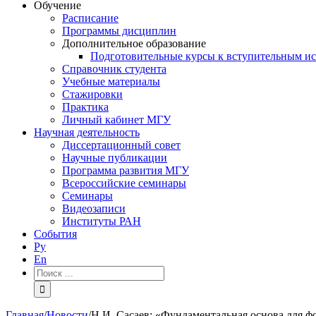
Обучение
Расписание
Программы дисциплин
Дополнительное образование
Подготовительные курсы к вступительным и
Справочник студента
Учебные материалы
Стажировки
Практика
Личный кабинет МГУ
Научная деятельность
Диссертационный совет
Научные публикации
Программа развития МГУ
Всероссийские семинары
Семинары
Видеозаписи
Институты РАН
События
Ру
En
Результат
поиска:
Главная
/
Новости
/
Н.И. Сасаев: «Фундаментальная основа для ф