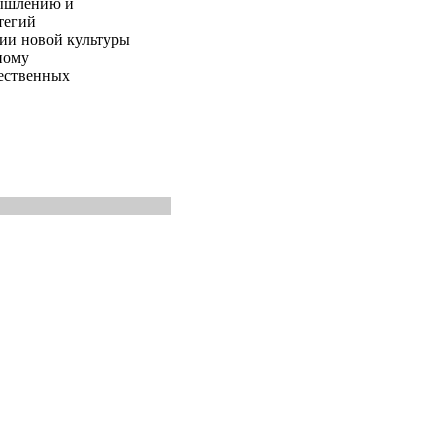
мышлению и
тегий
ии новой культуры
ному
чественных